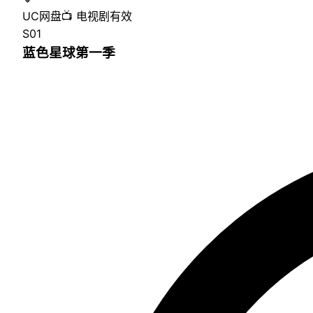
UC网盘
📺
电视剧
有效
S01
蓝色星球第一季