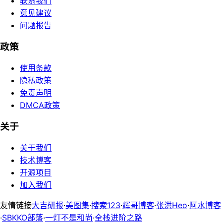
联系我们
意见建议
问题报告
政策
使用条款
隐私政策
免责声明
DMCA政策
关于
关于我们
技术博客
开源项目
加入我们
友情链接
大吉研报
·
美图集
·
搜索123
·
辉哥博客
·
张洪Heo
·
阿水博客
·
SBKKO部落
·
一灯不是和尚
·
全栈进阶之路