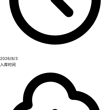
💾夸克网盘📁 大小：NG🏷 标签：#综艺 #真人秀 #你
好星期六 #1080p⬇️【评论区可搜索】 | 🔍网盘专搜
2026/8/3
入库时间