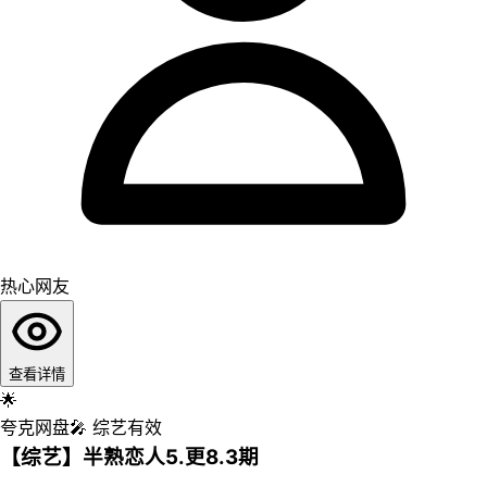
热心网友
查看详情
🌟
夸克网盘
🎤
综艺
有效
【综艺】半熟恋人5.更8.3期