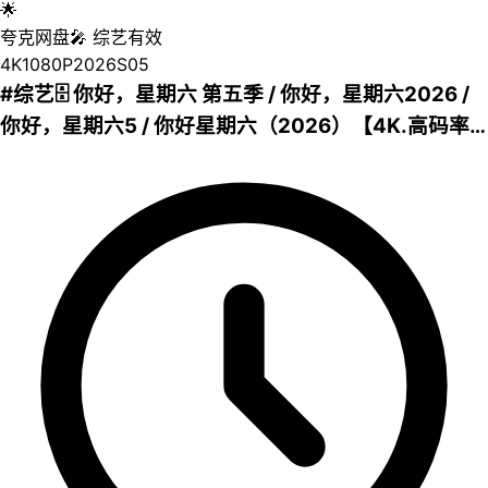
🌟
夸克网盘
🎤
综艺
有效
4K
1080P
2026
S05
#综艺🗄 你好，星期六 第五季 / 你好，星期六2026 /
你好，星期六5 / 你好星期六（2026）【4K.高码率
&1080p】【更0524期】📜介绍：节目重点围绕艺人
艺能的全面深度挖掘、精品表演秀的创意呈现、最具
热点的社会性话题输出等方面进行设计，开创剧综联
动新玩法。何炅担任主持人，檀健次、李雪琴、秦霄
贤、王鹤棣、丁程鑫、杨迪、吴泽林等担任阶段性常
驻嘉宾，每期会邀请几位飞行嘉宾参与录制，包括各
行各业的代表以及不同领域的艺术团体。节目内容由
访谈、互动、秀等环节构成，是一个集观众表达、主
流表达、娱乐表达三位一体的国民综艺。💾夸克网盘
📁 大小：NG🏷 标签：#综艺 #真人秀 #你好星期六
#4K #高码率⬇️【评论区可搜索】 | 🔍网盘专搜