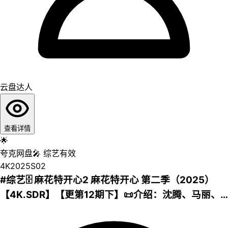
云盘达人
查看详情
🌟
夸克网盘
🎤
综艺
有效
4K
2025
S02
#综艺🗄 麻花特开心2 麻花特开心 第二季（2025）
【4K.SDR】【更第12期下】📜介绍：沈腾、马丽、
艾伦、常远四位“麻花”前辈，带上家族新生后浪，同
吃同住，开启前所未有的奇妙旅程。他们将打破次