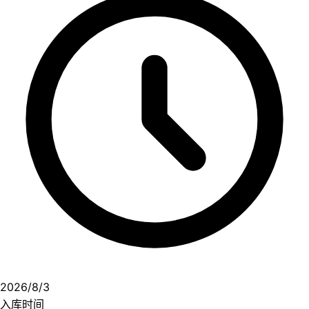
元，与前来做客的圈内好友一起，进入10个熟悉又沉
浸的IP世界，开启“笑麻了，也闹麻了”的欢乐团建大
冒险。💾夸克网盘📁 大小：NG🏷 标签：#综艺 #真人
秀 #麻花特开心 #麻花特开心2 #开心麻花年番
#4K⬇️【评论区可搜索】 | 🔍网盘专搜
2026/8/3
入库时间