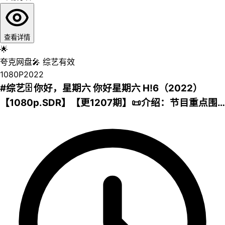
查看详情
🌟
夸克网盘
🎤
综艺
有效
1080P
2022
#综艺🗄 你好，星期六 你好星期六 H!6（2022）
【1080p.SDR】【更1207期】📜介绍：节目重点围
绕艺人艺能的全面深度挖掘、精品表演秀的创意呈
现、最具热点的社会性话题输出等方面进行设计，开
创剧综联动新玩法。何炅担任主持人，檀健次、李雪
琴、秦霄贤、王鹤棣、丁程鑫、杨迪、吴泽林等担任
阶段性常驻嘉宾，每期会邀请几位飞行嘉宾参与录
制，包括各行各业的代表以及不同领域的艺术团体。
节目内容由访谈、互动、秀等环节构成，是一个集观
众表达、主流表达、娱乐表达三位一体的国民综艺。