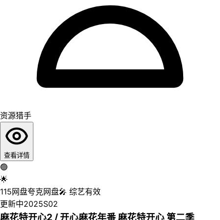
资源猎手
查看详情
🟢
🌟
115网盘
夸克网盘
🎤
综艺
有效
更新中
2025
S02
麻花特开心2 / 开心麻花年番 麻花特开心 第二季