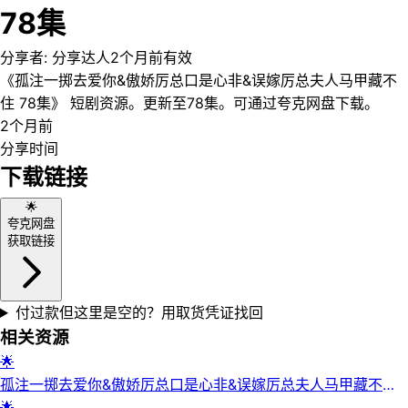
78集
分享者:
分享达人
2个月前
有效
《孤注一掷去爱你&傲娇厉总口是心非&误嫁厉总夫人马甲藏不
住 78集》 短剧资源。更新至78集。可通过夸克网盘下载。
2个月前
分享时间
下载链接
🌟
夸克网盘
获取链接
付过款但这里是空的？用取货凭证找回
相关资源
🌟
孤注一掷去爱你&傲娇厉总口是心非&误嫁厉总夫人马甲藏不住
(78集) | 短剧
🌟