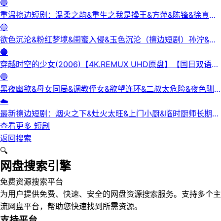
3集
🔵
重温擦边短剧：温柔之韵&重生之我是操王&方萍&陈锋&徐真真
&老刘又胖啦&刘倩宇
🔵
欲色沉沦&粉红梦境&闺蜜入侵&玉色沉沦（擦边短剧）孙泞&王
正洁
🔵
穿越时空的少女(2006)【4K.REMUX UHD原盘】【国日双语】
【中文字幕】【爱情/科幻】
🔵
黑夜幽欲&母女同局&调教侄女&欲望连环&二叔太危险&夜色驯
服&黑夜欲牢（完整版）最新擦边短剧
☁️
最新擦边短剧：烟火之下&灶火太旺&上门小厨&临时厨师长期关
系&锅边失守（完整版）
查看更多
短剧
返回搜索
🔍
网盘搜索引擎
免费资源搜索平台
为用户提供免费、快速、安全的网盘资源搜索服务。支持多个主
流网盘平台，帮助您快速找到所需资源。
支持平台