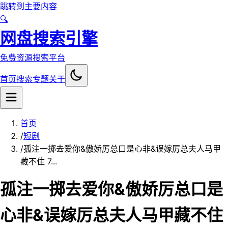
跳转到主要内容
🔍
网盘搜索引擎
免费资源搜索平台
首页
搜索
专题
关于
首页
/
短剧
/
孤注一掷去爱你&傲娇厉总口是心非&误嫁厉总夫人马甲
藏不住 7...
孤注一掷去爱你&傲娇厉总口是
心非&误嫁厉总夫人马甲藏不住