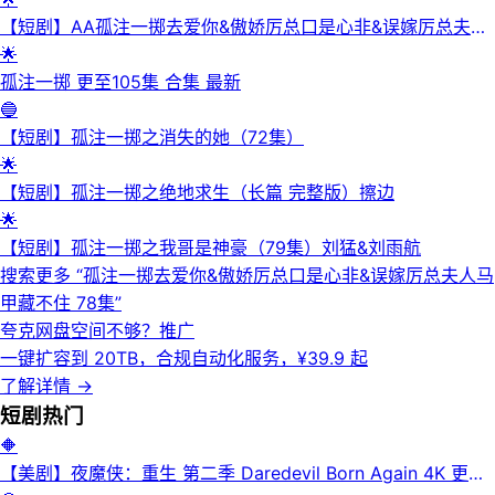
【短剧】AA孤注一掷去爱你&傲娇厉总口是心非&误嫁厉总夫人
马甲藏不住 78集
🌟
孤注一掷 更至105集 合集 最新
🔵
【短剧】孤注一掷之消失的她（72集）
🌟
【短剧】孤注一掷之绝地求生（长篇 完整版）擦边
🌟
【短剧】孤注一掷之我哥是神豪（79集）刘猛&刘雨航
搜索更多 “
孤注一掷去爱你&傲娇厉总口是心非&误嫁厉总夫人马
甲藏不住 78集
”
夸克网盘空间不够？
推广
一键扩容到 20TB，合规自动化服务，¥39.9 起
了解详情
→
短剧
热门
🔶
【美剧】夜魔侠：重生 第二季 Daredevil Born Again 4K 更新