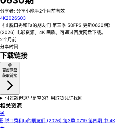
0630期
分享者:
分享小能手
2个月前
有效
4K
2026
S03
《🗄 脱口秀和Ta的朋友们 第三季 50FPS 更新0630期》
(2026) 电影资源。4K 画质。可通过百度网盘下载。
2个月前
分享时间
下载链接
🔵
百度网盘
获取链接
付过款但这里是空的？用取货凭证找回
相关资源
🌟
🗄 脱口秀和ta的朋友们 (2026) 第3季 0719 第四期 中 4K
☁️