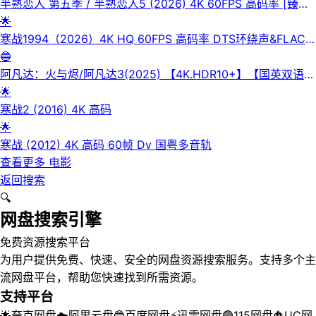
半熟恋人 第五季 / 半熟恋人5 (2026) 4K 60FPS 高码率 [臻彩
MAX+] [更新0602期]
🌟
寒战1994（2026）4K HQ 60FPS 高码率 DTS环绕声&FLAC
无损HiFi声 国粤双语 内嵌简英
🔵
阿凡达：火与烬/阿凡达3(2025) 【4K.HDR10+】【国英双语/
杜比全景声】【内封简繁英双语特效四字幕】
🌟
寒战2 (2016) 4K 高码
🌟
寒战 (2012) 4K 高码 60帧 Dv 国粤多音轨
查看更多
电影
返回搜索
🔍
网盘搜索引擎
免费资源搜索平台
为用户提供免费、快速、安全的网盘资源搜索服务。支持多个主
流网盘平台，帮助您快速找到所需资源。
支持平台
🌟
夸克网盘
☁️
阿里云盘
🔵
百度网盘
⚡
迅雷网盘
🟢
115网盘
🔶
UC网