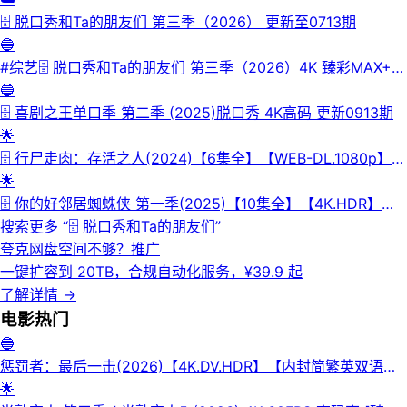
🗄 脱口秀和Ta的朋友们 第三季（2026） 更新至0713期
🔵
#综艺🗄 脱口秀和Ta的朋友们 第三季（2026）4K 臻彩MAX+
50FPS 高码率 更0718期📜介绍：第三季集结54组脱口秀演
🔵
员，聚集资深老人和新锐潜力新人，阵容多元丰富。本季节目首
🗄 喜剧之王单口季 第二季 (2025)脱口秀 4K高码 更新0913期
次引入“竞演+合宿”的双线叙事，演员们不仅在这里同台竞演，
🌟
还要在一起合宿生活，并在过程中找到志同道合的朋友，相互帮
🗄 行尸走肉：存活之人(2024)【6集全】【WEB-DL.1080p】
助、相互治愈，完成自我和解与身份认同。💾夸克网盘| 💾百度
【外挂简英双语字幕】【科幻/恐怖】
🌟
网盘📁 大小：10G/期🏷 标签：#脱口秀和Ta的朋友们 #脱口秀
🗄 你的好邻居蜘蛛侠 第一季(2025)【10集全】【4K.HDR】
#综艺⬇️【评论区可搜索】 | 🔍网盘专搜
【内封简繁英】【喜剧/动作】
搜索更多 “
🗄 脱口秀和Ta的朋友们
”
夸克网盘空间不够？
推广
一键扩容到 20TB，合规自动化服务，¥39.9 起
了解详情
→
电影
热门
🔵
惩罚者：最后一击(2026)【4K.DV.HDR】【内封简繁英双语字
幕】【杜比全景声】【动作/惊悚】
🌟