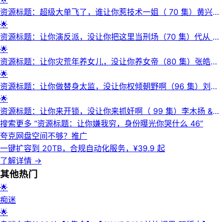
资源标题：超级大单飞了，谁让你惹技术一姐（ 70 集）黄兴饶
＆ 张子璇
🌟
资源标题：让你演反派，没让你把这里当刑场（70 集）代从 ＆
杨宇彤
🌟
资源标题：让你灾荒年养女儿，没让你养女帝（80 集）张皓承
& 王语萱
🌟
资源标题：让你做替身太监，没让你权倾朝野啊（96 集）刘晗
& 刘家铭
🌟
资源标题：让你来开锁，没让你来抓奸啊（ 99 集）李木扬 &
林初
搜索更多 “
资源标题：让你嫌我穷，身份曝光你哭什么 46
”
夸克网盘空间不够？
推广
一键扩容到 20TB，合规自动化服务，¥39.9 起
了解详情
→
其他
热门
🌟
痴迷
🌟