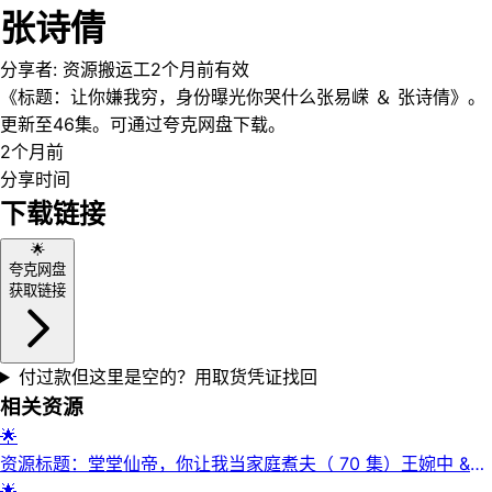
张诗倩
分享者:
资源搬运工
2个月前
有效
《标题：让你嫌我穷，身份曝光你哭什么张易嵘 ＆ 张诗倩》。
更新至46集。可通过夸克网盘下载。
2个月前
分享时间
下载链接
🌟
夸克网盘
获取链接
付过款但这里是空的？用取货凭证找回
相关资源
🌟
资源标题：堂堂仙帝，你让我当家庭煮夫（ 70 集）王婉中 &
李硕
🌟