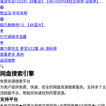
鬼谜东宫(2026)【8集全】【4K.HDR10&杜比视界 双版本】
【高码率】【内封简繁英】【杜比全景声】
🔵
熊出没·年年有熊
🔵
超凡蜘蛛侠1-2 【4K蓝光】
🌟
忙忙碌碌寻宝藏
🌟
魔力歌先生 更至522集 4K 高码率
查看更多
其他
返回搜索
🔍
网盘搜索引擎
免费资源搜索平台
为用户提供免费、快速、安全的网盘资源搜索服务。支持多个主
流网盘平台，帮助您快速找到所需资源。
支持平台
🌟
夸克网盘
☁️
阿里云盘
🔵
百度网盘
⚡
迅雷网盘
🟢
115网盘
🔶
UC网