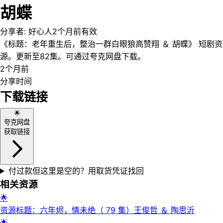
胡蝶
分享者:
好心人
2个月前
有效
《标题：老年重生后，整治一群白眼狼高赞翔 ＆ 胡蝶》 短剧资
源。更新至82集。可通过夸克网盘下载。
2个月前
分享时间
下载链接
🌟
夸克网盘
获取链接
付过款但这里是空的？用取货凭证找回
相关资源
🌟
资源标题：六年烬，情未绝（ 79 集）王俊哲 ＆ 陶思沂
🌟