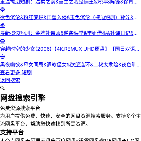
重温擦边短剧：温柔之韵&重生之我是操王&方萍&陈锋&徐真真
&老刘又胖啦&刘倩宇
🔵
欲色沉沦&粉红梦境&闺蜜入侵&玉色沉沦（擦边短剧）孙泞&王
正洁
🌟
最新擦边短剧：金牌补课师&逆袭课堂&学姐借根&补课日记&身
下人&补习老师&学妹的第一课&课后有约（未删减版） 陈梓晴
🔵
穿越时空的少女(2006)【4K.REMUX UHD原盘】【国日双语】
【中文字幕】【爱情/科幻】
🔵
黑夜幽欲&母女同局&调教侄女&欲望连环&二叔太危险&夜色驯
服&黑夜欲牢（完整版）最新擦边短剧
查看更多
短剧
返回搜索
🔍
网盘搜索引擎
免费资源搜索平台
为用户提供免费、快速、安全的网盘资源搜索服务。支持多个主
流网盘平台，帮助您快速找到所需资源。
支持平台
🌟
夸克网盘
☁️
阿里云盘
🔵
百度网盘
⚡
迅雷网盘
🟢
115网盘
🔶
UC网