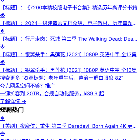
【标题】：《7200本精校版电子书合集》精选历年高评分书籍
🌟
【标题】：2024一级建造师文档总结、电子教材、历年真题合
集
🌟
【标题】：行尸走肉：死城 第二季 The Walking Dead: Dead
City Season 2 (2025) 【更新至08集】【1080p】【中英字
🌟
幕】
【标题】：银翼杀手：黑莲花 (2021) 1080P 英语中字 全13集
🌟
【标题】：银翼杀手：黑莲花 (2021) 1080P 英语中字 全13集
搜索更多 “
资源标题：老年重生后，整治一群白眼狼 82
”
夸克网盘空间不够？
推广
一键扩容到 20TB，合规自动化服务，¥39.9 起
了解详情
→
短剧
热门
🔶
【美剧】夜魔侠：重生 第二季 Daredevil Born Again 4K 更新
3集
🔵