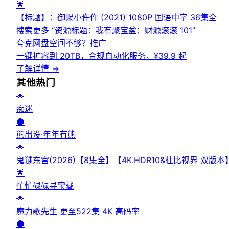
🌟
【标题】：御赐小仵作 (2021) 1080P 国语中字 36集全
搜索更多 “
资源标题：我有聚宝盆：财源滚滚 101
”
夸克网盘空间不够？
推广
一键扩容到 20TB，合规自动化服务，¥39.9 起
了解详情
→
其他
热门
🌟
痴迷
🔵
熊出没·年年有熊
🌟
鬼谜东宫(2026)【8集全】【4K.HDR10&杜比视界 
🌟
忙忙碌碌寻宝藏
🌟
魔力歌先生 更至522集 4K 高码率
🔵