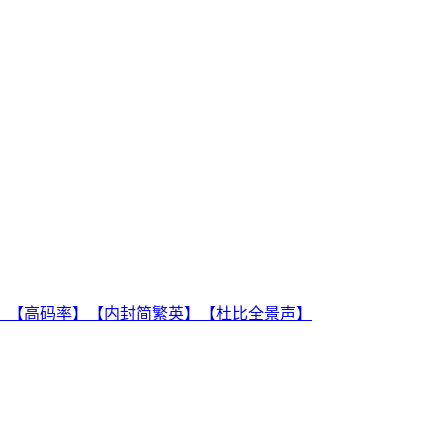
双版本】【高码率】【内封简繁英】【杜比全景声】