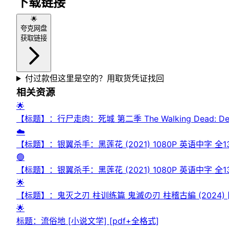
下载链接
🌟
夸克网盘
获取链接
付过款但这里是空的？用取货凭证找回
相关资源
🌟
【标题】：行尸走肉：死城 第二季 The Walking Dead: De
☁️
【标题】：银翼杀手：黑莲花 (2021) 1080P 英语中字 全1
🟢
【标题】：银翼杀手：黑莲花 (2021) 1080P 英语中字 全1
🌟
【标题】：鬼灭之刃 柱训练篇 鬼滅の刃 柱稽古編 (2024) [108
🌟
标题：流俗地 [ 小说文学] [pdf+全格式]