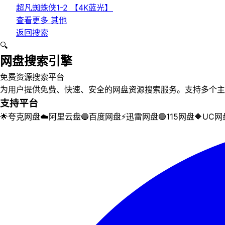
超凡蜘蛛侠1-2 【4K蓝光】
查看更多
其他
返回搜索
🔍
网盘搜索引擎
免费资源搜索平台
为用户提供免费、快速、安全的网盘资源搜索服务。支持多个主
支持平台
🌟
夸克网盘
☁️
阿里云盘
🔵
百度网盘
⚡
迅雷网盘
🟢
115网盘
🔶
UC网