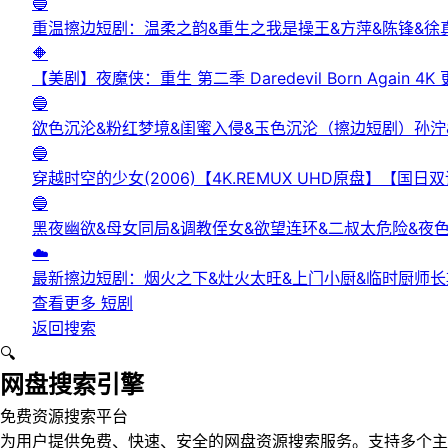
🔵
重温擦边短剧：温柔之韵&重生之我是操王&方萍&陈锋&徐
🔶
【美剧】夜魔侠：重生 第二季 Daredevil Born Again 4K
🔵
欲色沉沦&粉红梦境&闺蜜入侵&玉色沉沦（擦边短剧）孙泞
🔵
穿越时空的少女(2006)【4K.REMUX UHD原盘】【国
🔵
黑夜幽欲&母女同局&调教侄女&欲望连环&二叔太危险&夜
☁️
最新擦边短剧：烟火之下&灶火太旺&上门小厨&临时厨师长
查看更多
短剧
返回搜索
🔍
网盘搜索引擎
免费资源搜索平台
为用户提供免费、快速、安全的网盘资源搜索服务。支持多个主