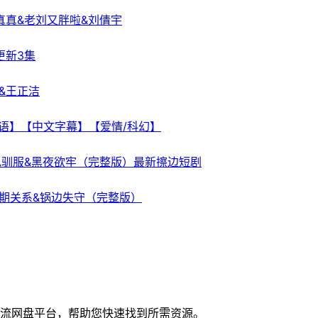
真真&老刘又胖啦&刘倩宇
 更新3集
&王正洁
日双语】【中文字幕】【爱情/科幻】
色驯服&黑夜欲牢（完整版）最新擦边短剧
期关系&锅边失守（完整版）
流网盘平台，帮助您快速找到所需资源。