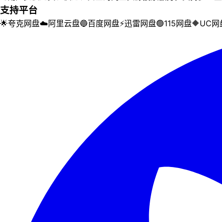
支持平台
🌟
夸克网盘
☁️
阿里云盘
🔵
百度网盘
⚡
迅雷网盘
🟢
115网盘
🔶
UC网