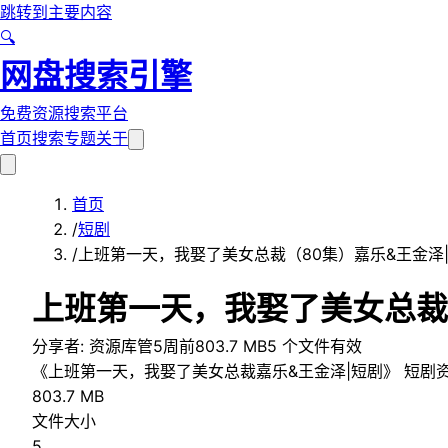
跳转到主要内容
🔍
网盘搜索引擎
免费资源搜索平台
首页
搜索
专题
关于
首页
/
短剧
/
上班第一天，我娶了美女总裁（80集）嘉乐&王金泽
上班第一天，我娶了美女总裁
分享者:
资源库管
5周前
803.7 MB
5
个文件
有效
《上班第一天，我娶了美女总裁嘉乐&王金泽|短剧》 短剧
803.7 MB
文件大小
5