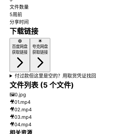
文件数量
5周前
分享时间
下载链接
🔵
🌟
百度网盘
夸克网盘
获取链接
获取链接
付过款但这里是空的？用取货凭证找回
文件列表 (
5
个文件)
🖼️
0.jpg
🎥
01.mp4
🎥
02.mp4
🎥
03.mp4
🎥
04.mp4
相关资源