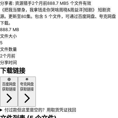
分享者:
资源猎手
2个月前
888.7 MB
5
个文件
有效
《把我当替身，我拿钱走你哭啥周晓&周益洋|短剧》 短剧资
源。更新至80集。包含 5 个文件，可通过百度网盘、夸克网盘
下载。
888.7 MB
文件大小
5
文件数量
2个月前
分享时间
下载链接
🔵
🌟
百度网盘
夸克网盘
获取链接
获取链接
付过款但这里是空的？用取货凭证找回