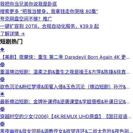
我把你当兄弟你说我是卧底
搜索更多 “
把我当替身，我拿钱走你哭啥 80集
”
夸克网盘空间不够？
推广
一键扩容到 20TB，合规自动化服务，¥39.9 起
了解详情
→
短剧
热门
🔶
【美剧】夜魔侠：重生 第二季 Daredevil Born Again 4K 更新
3集
🔵
重温擦边短剧：温柔之韵&重生之我是操王&方萍&陈锋&徐真真
&老刘又胖啦&刘倩宇
🔵
欲色沉沦&粉红梦境&闺蜜入侵&玉色沉沦（擦边短剧）孙泞&王
正洁
🌟
最新擦边短剧：金牌补课师&逆袭课堂&学姐借根&补课日记&身
下人&补习老师&学妹的第一课&课后有约（未删减版） 陈梓晴
🔵
穿越时空的少女(2006)【4K.REMUX UHD原盘】【国日双语】
【中文字幕】【爱情/科幻】
🔵
黑夜幽欲&母女同局&调教侄女&欲望连环&二叔太危险&夜色驯