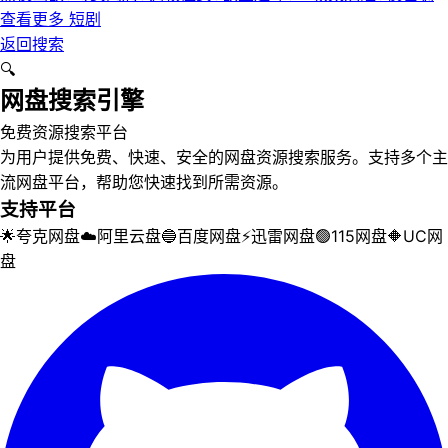
服&黑夜欲牢（完整版）最新擦边短剧
查看更多
短剧
返回搜索
🔍
网盘搜索引擎
免费资源搜索平台
为用户提供免费、快速、安全的网盘资源搜索服务。支持多个主
流网盘平台，帮助您快速找到所需资源。
支持平台
🌟
夸克网盘
☁️
阿里云盘
🔵
百度网盘
⚡
迅雷网盘
🟢
115网盘
🔶
UC网
盘