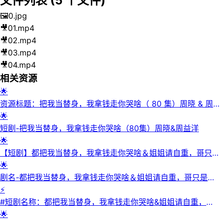
文件列表 (
5
个文件)
🖼️
0.jpg
🎥
01.mp4
🎥
02.mp4
🎥
03.mp4
🎥
04.mp4
相关资源
🌟
资源标题：把我当替身，我拿钱走你哭啥（ 80 集）周晓 & 周
益洋
🌟
短剧-把我当替身，我拿钱走你哭啥（80集）周晓&周益洋
🌟
【短剧】都把我当替身，我拿钱走你哭啥＆姐姐请自重，哥只是
替身（80集）胡耀＆千文
🌟
剧名-都把我当替身，我拿钱走你哭啥＆姐姐请自重，哥只是替
身（80集）胡耀＆千文
⚡
#短剧名称：都把我当替身，我拿钱走你哭啥&姐姐请自重，哥
只是替身（80集）胡耀&千文
🌟