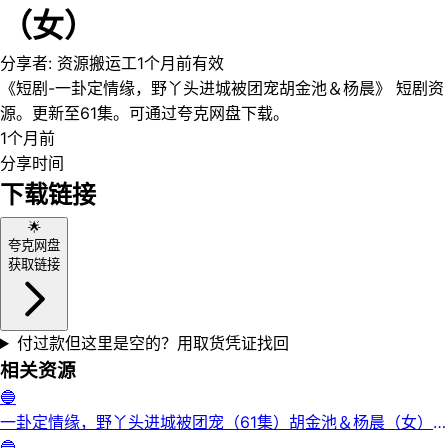
（女）
分享者:
资源搬运工
1个月前
有效
《短剧-一卦定情缘，野丫头进城被团宠胡金池＆杨晨》 短剧资
源。更新至61集。可通过夸克网盘下载。
1个月前
分享时间
下载链接
🌟
夸克网盘
获取链接
付过款但这里是空的？用取货凭证找回
相关资源
🔵
一卦定情缘，野丫头进城被团宠（61集）胡金池＆杨晨（女）|
短剧
🔵