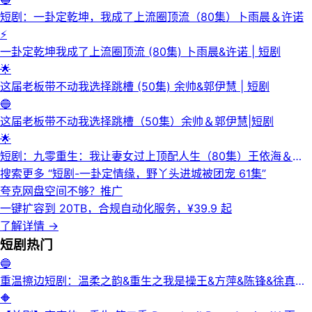
短剧：一卦定乾坤，我成了上流圈顶流（80集）卜雨晨＆许诺
⚡
一卦定乾坤我成了上流圈顶流 (80集) 卜雨晨&许诺 | 短剧
🌟
这届老板带不动我选择跳槽 (50集) 余帅&郭伊慧 | 短剧
🔵
这届老板带不动我选择跳槽（50集）余帅＆郭伊慧|短剧
🌟
短剧：九零重生：我让妻女过上顶配人生（80集）王依海＆郑
文岩
搜索更多 “
短剧-一卦定情缘，野丫头进城被团宠 61集
”
夸克网盘空间不够？
推广
一键扩容到 20TB，合规自动化服务，¥39.9 起
了解详情
→
短剧
热门
🔵
重温擦边短剧：温柔之韵&重生之我是操王&方萍&陈锋&徐真真
&老刘又胖啦&刘倩宇
🔶