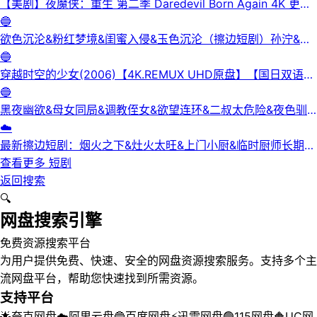
【美剧】夜魔侠：重生 第二季 Daredevil Born Again 4K 更新
3集
🔵
欲色沉沦&粉红梦境&闺蜜入侵&玉色沉沦（擦边短剧）孙泞&王
正洁
🔵
穿越时空的少女(2006)【4K.REMUX UHD原盘】【国日双语】
【中文字幕】【爱情/科幻】
🔵
黑夜幽欲&母女同局&调教侄女&欲望连环&二叔太危险&夜色驯
服&黑夜欲牢（完整版）最新擦边短剧
☁️
最新擦边短剧：烟火之下&灶火太旺&上门小厨&临时厨师长期关
系&锅边失守（完整版）
查看更多
短剧
返回搜索
🔍
网盘搜索引擎
免费资源搜索平台
为用户提供免费、快速、安全的网盘资源搜索服务。支持多个主
流网盘平台，帮助您快速找到所需资源。
支持平台
🌟
夸克网盘
☁️
阿里云盘
🔵
百度网盘
⚡
迅雷网盘
🟢
115网盘
🔶
UC网