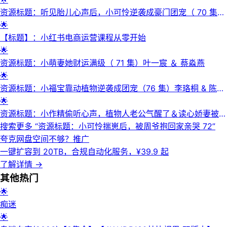
资源标题：听见胎儿心声后，小可怜逆袭成豪门团宠（ 70 集）
王康 ＆ 李佳怡
🌟
【标题】：小红书电商运营课程从零开始
🌟
资源标题：小萌妻她财运满级（ 71 集）叶一宸 ＆ 蔡淼燕
🌟
资源标题：小福宝靠动植物逆袭成团宠（76 集）李珞桐 & 陈益
楠
🌟
资源标题：小作精偷听心声，植物人老公气醒了＆读心娇妻被傅
总全家团宠了＆好孕甜妻她靠偷听心声成全家团宠（67 集）何
搜索更多 “
资源标题：小可怜揣崽后，被周爷抱回家亲哭 72
”
连飞＆尤洋
夸克网盘空间不够？
推广
一键扩容到 20TB，合规自动化服务，¥39.9 起
了解详情
→
其他
热门
🌟
痴迷
🌟