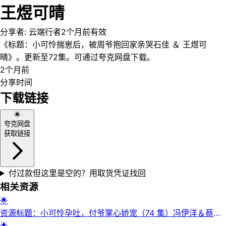
王煜可晴
分享者:
云端行者
2个月前
有效
《标题：小可怜揣崽后，被周爷抱回家亲哭石佳 ＆ 王煜可
晴》。更新至72集。可通过夸克网盘下载。
2个月前
分享时间
下载链接
🌟
夸克网盘
获取链接
付过款但这里是空的？用取货凭证找回
相关资源
🌟
资源标题：小可怜孕吐，付爷掌心娇宠（74 集）冯伊洋＆蔡淼
燕
🌟