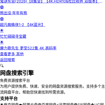
鬼谜东宫(2026)【8集全】【4K.HDR10&杜比视界 双版本】
【高码率】【内封简繁英】【杜比全景声】
🔵
熊出没·年年有熊
🔵
超凡蜘蛛侠1-2 【4K蓝光】
🌟
忙忙碌碌寻宝藏
🌟
魔力歌先生 更至522集 4K 高码率
查看更多
其他
返回搜索
🔍
网盘搜索引擎
免费资源搜索平台
为用户提供免费、快速、安全的网盘资源搜索服务。支持多个主
流网盘平台，帮助您快速找到所需资源。
支持平台
🌟
夸克网盘
☁️
阿里云盘
🔵
百度网盘
⚡
迅雷网盘
🟢
115网盘
🔶
UC网