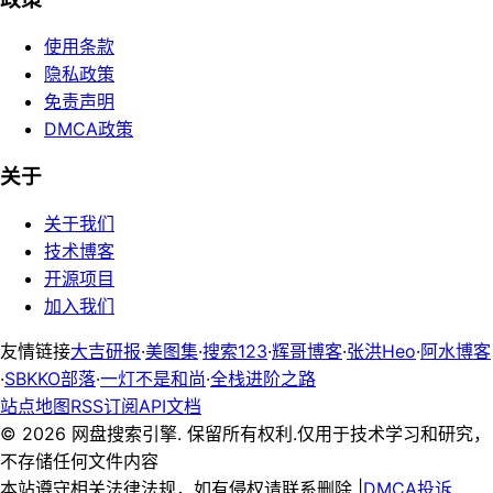
使用条款
隐私政策
免责声明
DMCA政策
关于
关于我们
技术博客
开源项目
加入我们
友情链接
大吉研报
·
美图集
·
搜索123
·
辉哥博客
·
张洪Heo
·
阿水博客
·
SBKKO部落
·
一灯不是和尚
·
全栈进阶之路
站点地图
RSS订阅
API文档
©
2026
网盘搜索引擎. 保留所有权利.
仅用于技术学习和研究，
不存储任何文件内容
本站遵守相关法律法规，如有侵权请联系删除 |
DMCA投诉