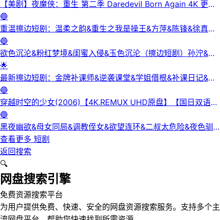
【美剧】夜魔侠：重生 第二季 Daredevil Born Again 4K 更新
3集
🔵
重温擦边短剧：温柔之韵&重生之我是操王&方萍&陈锋&徐真真
&老刘又胖啦&刘倩宇
🔵
欲色沉沦&粉红梦境&闺蜜入侵&玉色沉沦（擦边短剧）孙泞&王
正洁
🌟
最新擦边短剧：金牌补课师&逆袭课堂&学姐借根&补课日记&身
下人&补习老师&学妹的第一课&课后有约（未删减版） 陈梓晴
🔵
穿越时空的少女(2006)【4K.REMUX UHD原盘】【国日双语】
【中文字幕】【爱情/科幻】
🔵
黑夜幽欲&母女同局&调教侄女&欲望连环&二叔太危险&夜色驯
服&黑夜欲牢（完整版）最新擦边短剧
查看更多
短剧
返回搜索
🔍
网盘搜索引擎
免费资源搜索平台
为用户提供免费、快速、安全的网盘资源搜索服务。支持多个主
流网盘平台，帮助您快速找到所需资源。