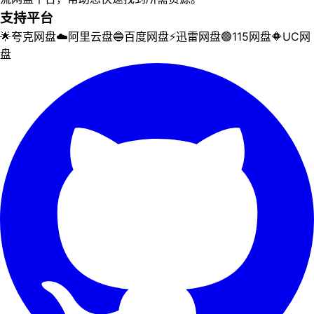
支持平台
🌟
夸克网盘
☁️
阿里云盘
🔵
百度网盘
⚡
迅雷网盘
🟢
115网盘
🔶
UC网
盘