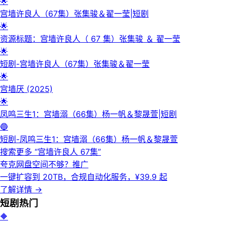
🌟
宫墙许良人（67集）张集骏＆翟一莹|短剧
🌟
资源标题：宫墙许良人（ 67 集）张集骏 ＆ 翟一莹
🌟
短剧-宫墙许良人（67集）张集骏＆翟一莹
🌟
宫墙厌 (2025)
🌟
凤鸣三生1：宫墙溺（66集）杨一帆＆黎晟萱|短剧
🔵
短剧-凤鸣三生1：宫墙溺（66集）杨一帆＆黎晟萱
搜索更多 “
宫墙许良人 67集
”
夸克网盘空间不够？
推广
一键扩容到 20TB，合规自动化服务，¥39.9 起
了解详情
→
短剧
热门
🔶