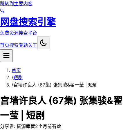
跳转到主要内容
🔍
网盘搜索引擎
免费资源搜索平台
首页
搜索
专题
关于
首页
/
短剧
/
宫墙许良人 (67集) 张集骏&翟一莹 | 短剧
宫墙许良人 (67集) 张集骏&翟
一莹 | 短剧
分享者:
资源库管
2个月前
有效