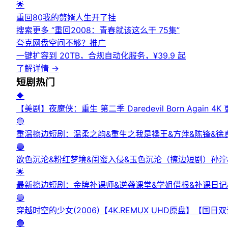
🌟
重回80我的赘婿人生开了挂
搜索更多 “
重回2008：青春就该这么干 75集
”
夸克网盘空间不够？
推广
一键扩容到 20TB，合规自动化服务，¥39.9 起
了解详情
→
短剧
热门
🔶
【美剧】夜魔侠：重生 第二季 Daredevil Born Again 4K
🔵
重温擦边短剧：温柔之韵&重生之我是操王&方萍&陈锋&徐
🔵
欲色沉沦&粉红梦境&闺蜜入侵&玉色沉沦（擦边短剧）孙泞
🌟
最新擦边短剧：金牌补课师&逆袭课堂&学姐借根&补课日记
🔵
穿越时空的少女(2006)【4K.REMUX UHD原盘】【国
🔵