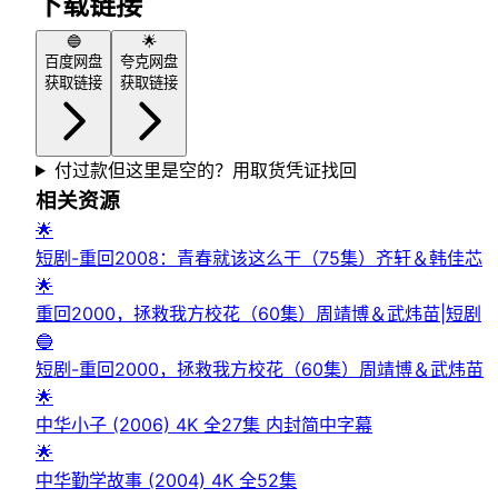
下载链接
🔵
🌟
百度网盘
夸克网盘
获取链接
获取链接
付过款但这里是空的？用取货凭证找回
相关资源
🌟
短剧-重回2008：青春就该这么干（75集）齐轩＆韩佳芯
🌟
重回2000，拯救我方校花（60集）周靖博＆武炜苗|短剧
🔵
短剧-重回2000，拯救我方校花（60集）周靖博＆武炜苗
🌟
中华小子 (2006) 4K 全27集 内封简中字幕
🌟
中华勤学故事 (2004) 4K 全52集