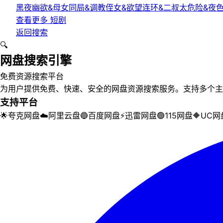
黑夜幽欲&母女同局&调教侄女&欲望连环&二叔太危险&夜
查看更多
短剧
返回搜索
🔍
网盘搜索引擎
免费资源搜索平台
为用户提供免费、快速、安全的网盘资源搜索服务。支持多个主
支持平台
🌟
夸克网盘
☁️
阿里云盘
🔵
百度网盘
⚡
迅雷网盘
🟢
115网盘
🔶
UC网