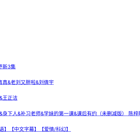
 更新3集
真真&老刘又胖啦&刘倩宇
&王正洁
&身下人&补习老师&学妹的第一课&课后有约（未删减版） 陈梓
日双语】【中文字幕】【爱情/科幻】