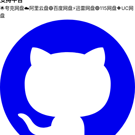
支持平台
🌟
夸克网盘
☁️
阿里云盘
🔵
百度网盘
⚡
迅雷网盘
🟢
115网盘
🔶
UC网
盘