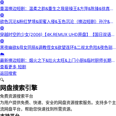
3集
🔵
重温擦边短剧：温柔之韵&重生之我是操王&方萍&陈锋&徐真真
&老刘又胖啦&刘倩宇
🔵
欲色沉沦&粉红梦境&闺蜜入侵&玉色沉沦（擦边短剧）孙泞&王
正洁
🔵
穿越时空的少女(2006)【4K.REMUX UHD原盘】【国日双语】
【中文字幕】【爱情/科幻】
🔵
黑夜幽欲&母女同局&调教侄女&欲望连环&二叔太危险&夜色驯
服&黑夜欲牢（完整版）最新擦边短剧
☁️
最新擦边短剧：烟火之下&灶火太旺&上门小厨&临时厨师长期关
系&锅边失守（完整版）
查看更多
短剧
返回搜索
🔍
网盘搜索引擎
免费资源搜索平台
为用户提供免费、快速、安全的网盘资源搜索服务。支持多个主
流网盘平台，帮助您快速找到所需资源。