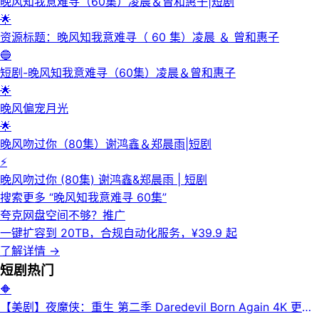
晚风知我意难寻（60集）凌晨＆曾和惠子|短剧
🌟
资源标题：晚风知我意难寻（ 60 集）凌晨 ＆ 曾和惠子
🔵
短剧-晚风知我意难寻（60集）凌晨＆曾和惠子
🌟
晚风偏宠月光
🌟
晚风吻过你（80集）谢鸿鑫＆郑晨雨|短剧
⚡
晚风吻过你 (80集) 谢鸿鑫&郑晨雨 | 短剧
搜索更多 “
晚风知我意难寻 60集
”
夸克网盘空间不够？
推广
一键扩容到 20TB，合规自动化服务，¥39.9 起
了解详情
→
短剧
热门
🔶
【美剧】夜魔侠：重生 第二季 Daredevil Born Again 4K 更新