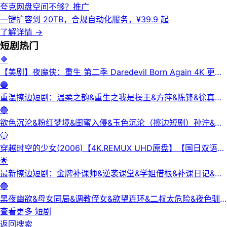
夸克网盘空间不够？
推广
一键扩容到 20TB，合规自动化服务，¥39.9 起
了解详情
→
短剧
热门
🔶
【美剧】夜魔侠：重生 第二季 Daredevil Born Again 4K 更新
3集
🔵
重温擦边短剧：温柔之韵&重生之我是操王&方萍&陈锋&徐真真
&老刘又胖啦&刘倩宇
🔵
欲色沉沦&粉红梦境&闺蜜入侵&玉色沉沦（擦边短剧）孙泞&王
正洁
🔵
穿越时空的少女(2006)【4K.REMUX UHD原盘】【国日双语】
【中文字幕】【爱情/科幻】
🌟
最新擦边短剧：金牌补课师&逆袭课堂&学姐借根&补课日记&身
下人&补习老师&学妹的第一课&课后有约（未删减版） 陈梓晴
🔵
黑夜幽欲&母女同局&调教侄女&欲望连环&二叔太危险&夜色驯
服&黑夜欲牢（完整版）最新擦边短剧
查看更多
短剧
返回搜索