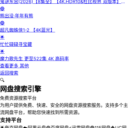
鬼谜东宫(2026)【8集全】【4K.HDR10&杜比视界 双版本】
【高码率】【内封简繁英】【杜比全景声】
🔵
熊出没·年年有熊
🔵
超凡蜘蛛侠1-2 【4K蓝光】
🌟
忙忙碌碌寻宝藏
🌟
魔力歌先生 更至522集 4K 高码率
查看更多
其他
返回搜索
🔍
网盘搜索引擎
免费资源搜索平台
为用户提供免费、快速、安全的网盘资源搜索服务。支持多个主
流网盘平台，帮助您快速找到所需资源。
支持平台
🌟
夸克网盘
☁️
阿里云盘
🔵
百度网盘
⚡
迅雷网盘
🟢
115网盘
🔶
UC网