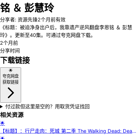
铭 ＆ 彭慧玲
分享者:
资源先锋
2个月前
有效
《标题：被迫净身出户后，我靠遗产逆风翻盘李恩铭 ＆ 彭慧
玲》。更新至40集。可通过夸克网盘下载。
2个月前
分享时间
下载链接
🌟
夸克网盘
获取链接
付过款但这里是空的？用取货凭证找回
相关资源
🌟
【标题】：行尸走肉：死城 第二季 The Walking Dead: Dead
City Season 2 (2025) 【更新至08集】【1080p】【中英字
🌟