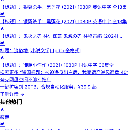
幕】
【标题】：银翼杀手：黑莲花 (2021) 1080P 英语中字 全13集
🌟
【标题】：银翼杀手：黑莲花 (2021) 1080P 英语中字 全13集
🌟
【标题】：鬼灭之刃 柱训练篇 鬼滅の刃 柱稽古編 (2024)
[1080P] [内封简繁英] [全8集] [8.9分]
🌟
标题：流俗地 [ 小说文学] [pdf+全格式]
🌟
【标题】：御赐小仵作 (2021) 1080P 国语中字 36集全
搜索更多 “
资源标题：被迫净身出户后，我靠遗产逆风翻盘 40
”
夸克网盘空间不够？
推广
一键扩容到 20TB，合规自动化服务，¥39.9 起
了解详情
→
其他
热门
🌟
痴迷
🌟