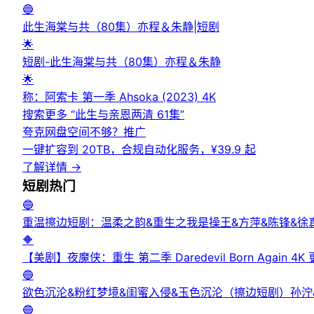
🔵
此生海棠与共（80集）亦程＆朱静|短剧
🌟
短剧-此生海棠与共（80集）亦程＆朱静
🌟
称：阿索卡 第一季 Ahsoka (2023) 4K
搜索更多 “
此生与亲恩两清 61集
”
夸克网盘空间不够？
推广
一键扩容到 20TB，合规自动化服务，¥39.9 起
了解详情
→
短剧
热门
🔵
重温擦边短剧：温柔之韵&重生之我是操王&方萍&陈锋&徐
🔶
【美剧】夜魔侠：重生 第二季 Daredevil Born Again 4K
🔵
欲色沉沦&粉红梦境&闺蜜入侵&玉色沉沦（擦边短剧）孙泞
🔵