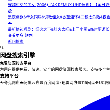
穿越时空的少女(2006)【4K.REMUX UHD原盘】【国
🔵
黑夜幽欲&母女同局&调教侄女&欲望连环&二叔太危险&夜
☁️
最新擦边短剧：烟火之下&灶火太旺&上门小厨&临时厨师长
查看更多
短剧
返回搜索
🔍
网盘搜索引擎
免费资源搜索平台
为用户提供免费、快速、安全的网盘资源搜索服务。支持多个主
支持平台
🌟
夸克网盘
☁️
阿里云盘
🔵
百度网盘
⚡
迅雷网盘
🟢
115网盘
🔶
UC网