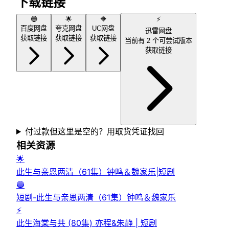
下载链接
🔵
🌟
🔶
⚡
百度网盘
夸克网盘
UC网盘
迅雷网盘
获取链接
获取链接
获取链接
当前有
2
个可尝试版本
获取链接
付过款但这里是空的？用取货凭证找回
相关资源
🌟
此生与亲恩两清（61集）钟鸣＆魏家乐|短剧
🔵
短剧-此生与亲恩两清（61集）钟鸣＆魏家乐
⚡
此生海棠与共 (80集) 亦程&朱静 | 短剧