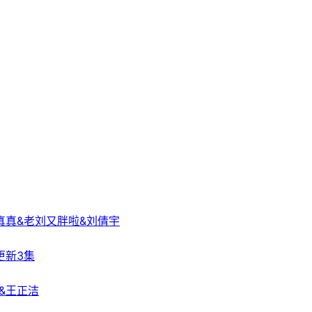
真真&老刘又胖啦&刘倩宇
 更新3集
&王正洁