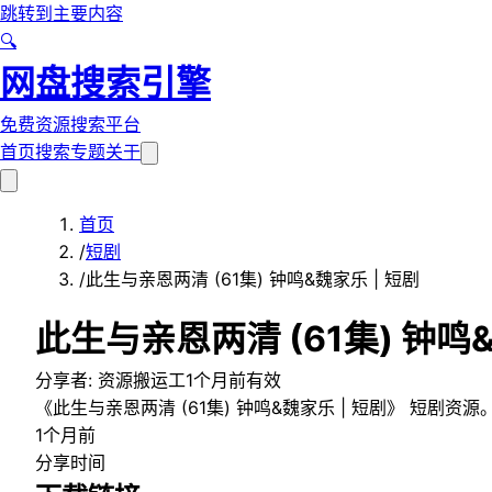
跳转到主要内容
🔍
网盘搜索引擎
免费资源搜索平台
首页
搜索
专题
关于
首页
/
短剧
/
此生与亲恩两清 (61集) 钟鸣&魏家乐 | 短剧
此生与亲恩两清 (61集) 钟鸣&
分享者:
资源搬运工
1个月前
有效
《此生与亲恩两清 (61集) 钟鸣&魏家乐 | 短剧》 短
1个月前
分享时间