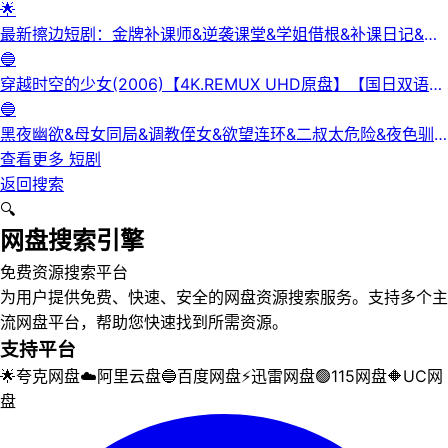
正洁
🌟
最新擦边短剧：金牌补课师&逆袭课堂&学姐借根&补课日记&身
下人&补习老师&学妹的第一课&课后有约（未删减版） 陈梓晴
🔵
穿越时空的少女(2006)【4K.REMUX UHD原盘】【国日双语】
【中文字幕】【爱情/科幻】
🔵
黑夜幽欲&母女同局&调教侄女&欲望连环&二叔太危险&夜色驯
服&黑夜欲牢（完整版）最新擦边短剧
查看更多
短剧
返回搜索
🔍
网盘搜索引擎
免费资源搜索平台
为用户提供免费、快速、安全的网盘资源搜索服务。支持多个主
流网盘平台，帮助您快速找到所需资源。
支持平台
🌟
夸克网盘
☁️
阿里云盘
🔵
百度网盘
⚡
迅雷网盘
🟢
115网盘
🔶
UC网
盘