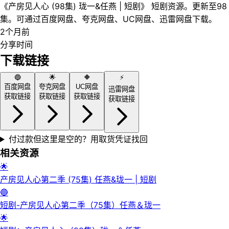
《产房见人心 (98集) 珑一&任燕 | 短剧》 短剧资源。更新至98
集。可通过百度网盘、夸克网盘、UC网盘、迅雷网盘下载。
2个月前
分享时间
下载链接
🔵
🌟
🔶
⚡
百度网盘
夸克网盘
UC网盘
迅雷网盘
获取链接
获取链接
获取链接
获取链接
付过款但这里是空的？用取货凭证找回
相关资源
🌟
产房见人心第二季 (75集) 任燕&珑一 | 短剧
🔵
短剧-产房见人心第二季（75集）任燕＆珑一
🌟