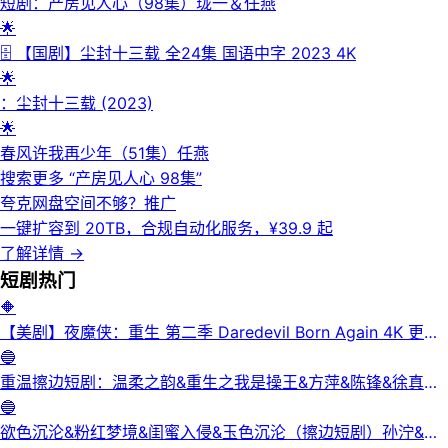
短剧：产房见人心（98集）珑一＆任燕
🌟
🗄 【国剧】尘封十三载 全24集 国语中字 2023 4K
🌟
：尘封十三载‎ (2023)
🌟
春风许我再少年（51集）任燕
搜索更多 “
产房见人心 98集
”
夸克网盘空间不够？
推广
一键扩容到 20TB，合规自动化服务，¥39.9 起
了解详情
→
短剧
热门
🔶
【美剧】夜魔侠：重生 第二季 Daredevil Born Again 4K 更新
3集
🔵
重温擦边短剧：温柔之韵&重生之我是操王&方萍&陈锋&徐真真
&老刘又胖啦&刘倩宇
🔵
欲色沉沦&粉红梦境&闺蜜入侵&玉色沉沦（擦边短剧）孙泞&王