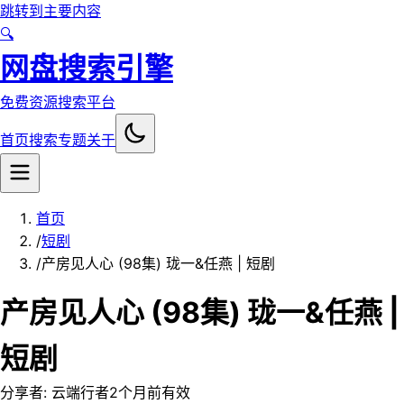
跳转到主要内容
🔍
网盘搜索引擎
免费资源搜索平台
首页
搜索
专题
关于
首页
/
短剧
/
产房见人心 (98集) 珑一&任燕 | 短剧
产房见人心 (98集) 珑一&任燕 |
短剧
分享者:
云端行者
2个月前
有效