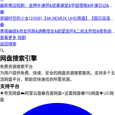
最新擦边短剧：金牌补课师&逆袭课堂&学姐借根&补课日记&身
下人&补习老师&学妹的第一课&课后有约（未删减版） 陈梓晴
🔵
穿越时空的少女(2006)【4K.REMUX UHD原盘】【国日双语】
【中文字幕】【爱情/科幻】
🔵
黑夜幽欲&母女同局&调教侄女&欲望连环&二叔太危险&夜色驯
服&黑夜欲牢（完整版）最新擦边短剧
查看更多
短剧
返回搜索
🔍
网盘搜索引擎
免费资源搜索平台
为用户提供免费、快速、安全的网盘资源搜索服务。支持多个主
流网盘平台，帮助您快速找到所需资源。
支持平台
🌟
夸克网盘
☁️
阿里云盘
🔵
百度网盘
⚡
迅雷网盘
🟢
115网盘
🔶
UC网
盘