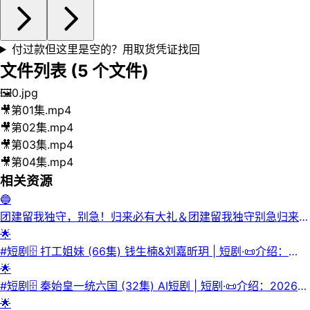
付过款但这里是空的？用取货凭证找回
文件列表 (
5
个文件)
🖼️
0.jpg
🎥
第01集.mp4
🎥
第02集.mp4
🎥
第03集.mp4
🎥
第04集.mp4
相关资源
🔵
团建留我独守，别急！归来必有大礼＆团建留我独守别急归来必
有大|短剧
🌟
#短剧🗄 打工姐妹 (66集) 钱生楠&刘嘉昕玥 | 短剧·📜介绍：
2025年12月02日最新热门抖音快手百度番茄红果等付费短剧推
🌟
荐 / 每日同步更新！打工姐妹 钱生楠 刘嘉昕玥·💾夸克网盘·📁
#短剧🗄 秦始皇一统六国 (32集) AI短剧 | 短剧·📜介绍：2026年
大小：845.8 MB🏷 标签：#打工姐妹 #短剧⬇️【评论区可搜
05月29日最新热门抖音快手百度番茄红果等付费短剧推荐 / 每
🌟