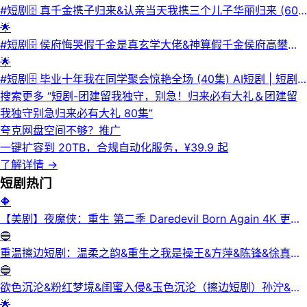
索】 | 🔍网盘专搜
日同步更新！秦始皇一统六国 AI短剧·💾夸克网盘·📁 大小：
#短剧🗄 真千金携子归来&认亲当天我携三个儿子华丽归来 (60
758.0 MB🏷 标签：#秦始皇一统六国 #短剧⬇️【评论区可搜
集) 潘依祎&邱浩轩 | 短剧·📜介绍：2026年01月01日最新热门
🌟
索】 | 🔍网盘专搜
抖音快手百度番茄红果等付费短剧推荐 / 每日同步更新！真千金
#短剧🗄 侯府悔哭假千金是真玄学大佬&神算假千金侯府高攀不
携子归来 认亲当天我携三个儿子华丽归来 潘依祎 邱浩轩·💾夸
起 (81集) 王鼎&苏芮莹 | 短剧·📜介绍：2025年12月21日最新热
🌟
克网盘·📁 大小：803.5 MB🏷 标签：#真千金携子归来
门抖音快手百度番茄红果等付费短剧推荐 / 每日同步更新！侯府
#短剧🗄 毕业十年我在同学聚会惊艳全场 (40集) AI短剧 | 短剧·
#leoziyuan #认亲当天我携三个儿子华丽归来 #短剧⬇️【评论区
悔哭，假千金是真玄学大佬 神算假千金，侯府高攀不起 王鼎 苏
📜介绍：2026年06月22日最新热门抖音快手百度番茄红果等付
搜索更多 “
短剧-团建留我独守，别急！归来必有大礼＆团建留
可搜索】 | 🔍网盘专搜
芮莹·💾夸克网盘·📁 大小：1.0 GB🏷 标签：#侯府悔哭假千金是
费短剧推荐 / 每日同步更新！毕业十年，我在同学聚会惊艳全场
我独守别急归来必有大礼 80集
”
真玄学大佬 #神算假千金侯府高攀不起 #短剧⬇️【评论区可搜
AI短剧·💾夸克网盘·📁 大小：290.3 MB🏷 标签：#毕业十年我
夸克网盘空间不够？
推广
索】 | 🔍网盘专搜
在同学聚会惊艳全场 #leoziyuan #短剧⬇️【评论区可搜索】 | 🔍
一键扩容到 20TB，合规自动化服务，¥39.9 起
网盘专搜
了解详情
→
短剧
热门
🔶
【美剧】夜魔侠：重生 第二季 Daredevil Born Again 4K 更新
3集
🔵
重温擦边短剧：温柔之韵&重生之我是操王&方萍&陈锋&徐真真
&老刘又胖啦&刘倩宇
🔵
欲色沉沦&粉红梦境&闺蜜入侵&玉色沉沦（擦边短剧）孙泞&王
正洁
🌟