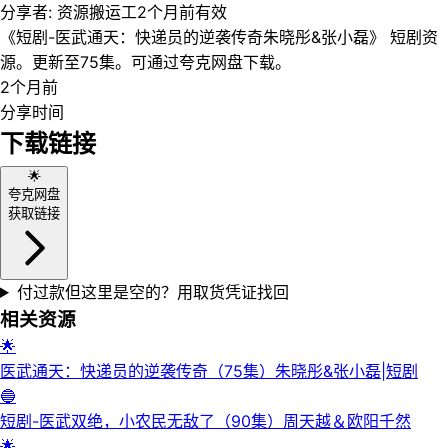
分享者:
资源搬运工
2个月前
有效
《短剧-医武通天：快递员的逆袭传奇朱晓彤&张小磊》 短剧资
源。更新至75集。可通过夸克网盘下载。
2个月前
分享时间
下载链接
🌟
夸克网盘
获取链接
付过款但这里是空的？用取货凭证找回
相关资源
🌟
医武通天：快递员的逆袭传奇（75集）朱晓彤&张小磊|短剧
🔵
短剧-医武双绝，小农民无敌了（90集）周天越＆欧阳千然
🌟