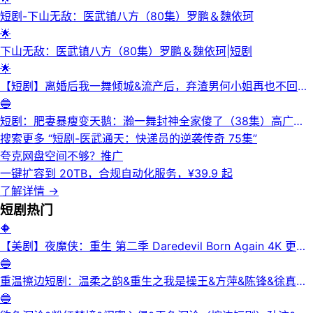
短剧-下山无敌：医武镇八方（80集）罗鹏＆魏依珂
🌟
下山无敌：医武镇八方（80集）罗鹏＆魏依珂|短剧
🌟
【短剧】离婚后我一舞倾城&流产后，弃渣男何小姐再也不回头
（66集）马乐婕＆姚冠宇
🔵
(2)|https://pan.quark.cn/s/a10457847176
短剧：肥妻暴瘦变天鹅：瀚一舞封神全家傻了（38集）高广泽
＆潘钰
搜索更多 “
短剧-医武通天：快递员的逆袭传奇 75集
”
夸克网盘空间不够？
推广
一键扩容到 20TB，合规自动化服务，¥39.9 起
了解详情
→
短剧
热门
🔶
【美剧】夜魔侠：重生 第二季 Daredevil Born Again 4K 更新
3集
🔵
重温擦边短剧：温柔之韵&重生之我是操王&方萍&陈锋&徐真真
&老刘又胖啦&刘倩宇
🔵