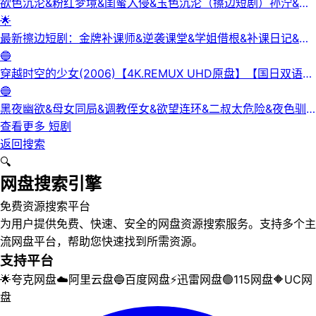
欲色沉沦&粉红梦境&闺蜜入侵&玉色沉沦（擦边短剧）孙泞&王
正洁
🌟
最新擦边短剧：金牌补课师&逆袭课堂&学姐借根&补课日记&身
下人&补习老师&学妹的第一课&课后有约（未删减版） 陈梓晴
🔵
穿越时空的少女(2006)【4K.REMUX UHD原盘】【国日双语】
【中文字幕】【爱情/科幻】
🔵
黑夜幽欲&母女同局&调教侄女&欲望连环&二叔太危险&夜色驯
服&黑夜欲牢（完整版）最新擦边短剧
查看更多
短剧
返回搜索
🔍
网盘搜索引擎
免费资源搜索平台
为用户提供免费、快速、安全的网盘资源搜索服务。支持多个主
流网盘平台，帮助您快速找到所需资源。
支持平台
🌟
夸克网盘
☁️
阿里云盘
🔵
百度网盘
⚡
迅雷网盘
🟢
115网盘
🔶
UC网
盘