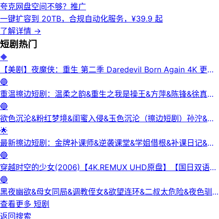
夸克网盘空间不够？
推广
一键扩容到 20TB，合规自动化服务，¥39.9 起
了解详情
→
短剧
热门
🔶
【美剧】夜魔侠：重生 第二季 Daredevil Born Again 4K 更新
3集
🔵
重温擦边短剧：温柔之韵&重生之我是操王&方萍&陈锋&徐真真
&老刘又胖啦&刘倩宇
🔵
欲色沉沦&粉红梦境&闺蜜入侵&玉色沉沦（擦边短剧）孙泞&王
正洁
🌟
最新擦边短剧：金牌补课师&逆袭课堂&学姐借根&补课日记&身
下人&补习老师&学妹的第一课&课后有约（未删减版） 陈梓晴
🔵
穿越时空的少女(2006)【4K.REMUX UHD原盘】【国日双语】
【中文字幕】【爱情/科幻】
🔵
黑夜幽欲&母女同局&调教侄女&欲望连环&二叔太危险&夜色驯
服&黑夜欲牢（完整版）最新擦边短剧
查看更多
短剧
返回搜索