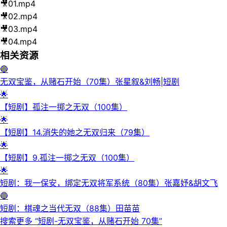
🎥
01.mp4
🎥
02.mp4
🎥
03.mp4
🎥
04.mp4
相关资源
🔵
无双宝鉴，从赌石开始（70集）张星叙&刘畅|短剧
🌟
【短剧】孤注一掷之无双（100集）
🌟
【短剧】14.消失的她之无双归来（79集）
🌟
【短剧】9.孤注一掷之无双（100集）
🌟
短剧：我一保安，绑定无双将军系统（80集）张嘉妤&胡文飞
🔵
短剧：棋魂之当代无双（88集）田苗苗
搜索更多 “
短剧-无双宝鉴，从赌石开始 70集
”