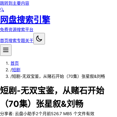
跳转到主要内容
🔍
网盘搜索引擎
免费资源搜索平台
首页
搜索
专题
关于
首页
/
短剧
/
短剧-无双宝鉴，从赌石开始（70集）张星叙&刘畅
短剧-无双宝鉴，从赌石开始
（70集）张星叙&刘畅
分享者:
云盘小助手
2个月前
526.7 MB
5
个文件
有效