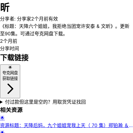
昕
分享者:
分享家
2个月前
有效
《标题：天降六个姐姐，我拒绝当团宠许安泰 & 文昕》。更新
至90集。可通过夸克网盘下载。
2个月前
分享时间
下载链接
🌟
夸克网盘
获取链接
付过款但这里是空的？用取货凭证找回
相关资源
🌟
资源标题：天降后妈，九个姐姐宠我上天（ 70 集）郑铂瀚 ＆
宋佳音
🌟