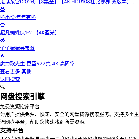
鬼谜东宫(2026)【8集全】【4K.HDR10&杜比视界 双版本】
【高码率】【内封简繁英】【杜比全景声】
🔵
熊出没·年年有熊
🔵
超凡蜘蛛侠1-2 【4K蓝光】
🌟
忙忙碌碌寻宝藏
🌟
魔力歌先生 更至522集 4K 高码率
查看更多
其他
返回搜索
🔍
网盘搜索引擎
免费资源搜索平台
为用户提供免费、快速、安全的网盘资源搜索服务。支持多个主
流网盘平台，帮助您快速找到所需资源。
支持平台
🌟
夸克网盘
☁️
阿里云盘
🔵
百度网盘
⚡
迅雷网盘
🟢
115网盘
🔶
UC网