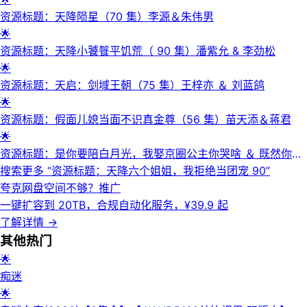
资源标题：天降陨星（70 集）李源＆朱伟男
🌟
资源标题：天降小饕餮平饥荒（ 90 集）潘紫允 & 李劲松
🌟
资源标题：天启：剑域王朝（75 集）王梓亦 ＆ 刘蓝鸽
🌟
资源标题：假面儿媳当面不识真金尊（56 集）苗天添＆蒋君
🌟
资源标题：是你要陪白月光，我娶京圈公主你哭啥 ＆ 既然你选
白月光，我联姻你哭什么（ 73 集）苗天添 ＆ 姜之南
搜索更多 “
资源标题：天降六个姐姐，我拒绝当团宠 90
”
夸克网盘空间不够？
推广
一键扩容到 20TB，合规自动化服务，¥39.9 起
了解详情
→
其他
热门
🌟
痴迷
🌟