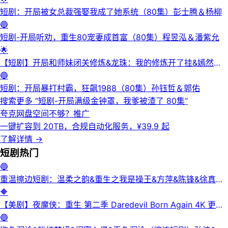
短剧：开局被女总裁强娶我成了她系统（80集）彭士腾＆杨柳
🔵
短剧-开局听劝，重生80宠妻成首富（80集）程昱泓＆潘紫允
🌟
【短剧】开局和师妹闭关修炼&龙珠：我的修炼开了挂&嫣然在
上&师兄我不想你下山&水火龙珠（长篇）
🔵
短剧：开局暴打村霸，狂飙1988（80集）孙钰哲＆郭佑
搜索更多 “
短剧-开局满级金钟罩，我爹被渣了 80集
”
夸克网盘空间不够？
推广
一键扩容到 20TB，合规自动化服务，¥39.9 起
了解详情
→
短剧
热门
🔵
重温擦边短剧：温柔之韵&重生之我是操王&方萍&陈锋&徐真真
&老刘又胖啦&刘倩宇
🔶
【美剧】夜魔侠：重生 第二季 Daredevil Born Again 4K 更新
3集
🔵