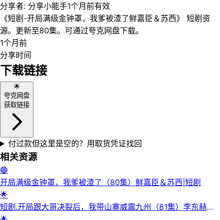
分享者:
分享小能手
1个月前
有效
《短剧-开局满级金钟罩，我爹被渣了鲜嘉臣＆苏西》 短剧资
源。更新至80集。可通过夸克网盘下载。
1个月前
分享时间
下载链接
🌟
夸克网盘
获取链接
付过款但这里是空的？用取货凭证找回
相关资源
🔵
开局满级金钟罩，我爹被渣了（80集）鲜嘉臣＆苏西|短剧
🌟
短剧.开局跟大哥决裂后，我带山寨威震九州（81集）李东赫＆
初淇
🌟