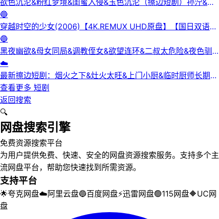
欲色沉沦&粉红梦境&闺蜜入侵&玉色沉沦（擦边短剧）孙泞&王
正洁
🔵
穿越时空的少女(2006)【4K.REMUX UHD原盘】【国日双语】
【中文字幕】【爱情/科幻】
🔵
黑夜幽欲&母女同局&调教侄女&欲望连环&二叔太危险&夜色驯
服&黑夜欲牢（完整版）最新擦边短剧
☁️
最新擦边短剧：烟火之下&灶火太旺&上门小厨&临时厨师长期关
系&锅边失守（完整版）
查看更多
短剧
返回搜索
🔍
网盘搜索引擎
免费资源搜索平台
为用户提供免费、快速、安全的网盘资源搜索服务。支持多个主
流网盘平台，帮助您快速找到所需资源。
支持平台
🌟
夸克网盘
☁️
阿里云盘
🔵
百度网盘
⚡
迅雷网盘
🟢
115网盘
🔶
UC网
盘