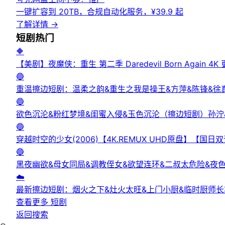
一键扩容到 20TB，合规自动化服务，¥39.9 起
了解详情
→
短剧
热门
🔶
【美剧】夜魔侠：重生 第二季 Daredevil Born Again 4K
🔵
重温擦边短剧：温柔之韵&重生之我是操王&方萍&陈锋&徐
🔵
欲色沉沦&粉红梦境&闺蜜入侵&玉色沉沦（擦边短剧）孙泞
🔵
穿越时空的少女(2006)【4K.REMUX UHD原盘】【国
🔵
黑夜幽欲&母女同局&调教侄女&欲望连环&二叔太危险&夜
☁️
最新擦边短剧：烟火之下&灶火太旺&上门小厨&临时厨师长
查看更多
短剧
返回搜索