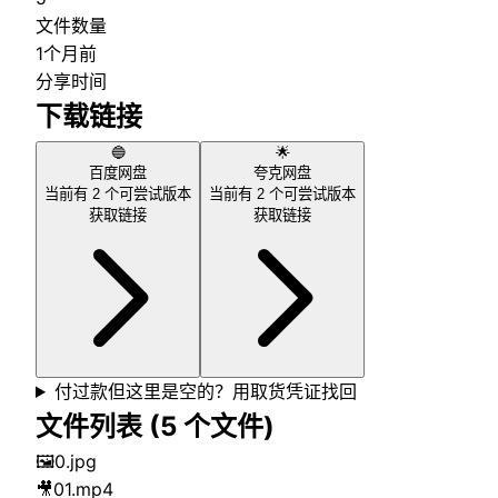
文件数量
1个月前
分享时间
下载链接
🔵
🌟
百度网盘
夸克网盘
当前有
2
个可尝试版本
当前有
2
个可尝试版本
获取链接
获取链接
付过款但这里是空的？用取货凭证找回
文件列表 (
5
个文件)
🖼️
0.jpg
🎥
01.mp4