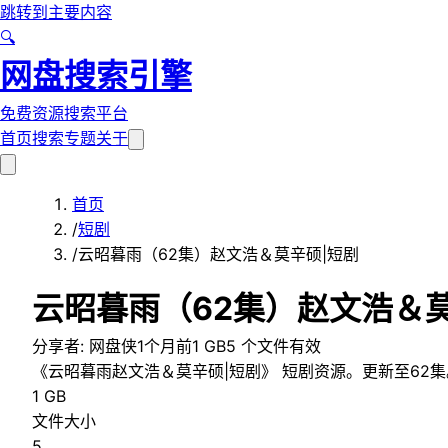
跳转到主要内容
🔍
网盘搜索引擎
免费资源搜索平台
首页
搜索
专题
关于
首页
/
短剧
/
云昭暮雨（62集）赵文浩＆莫辛硕|短剧
云昭暮雨（62集）赵文浩＆
分享者:
网盘侠
1个月前
1 GB
5
个文件
有效
《云昭暮雨赵文浩＆莫辛硕|短剧》 短剧资源。更新至62集
1 GB
文件大小
5