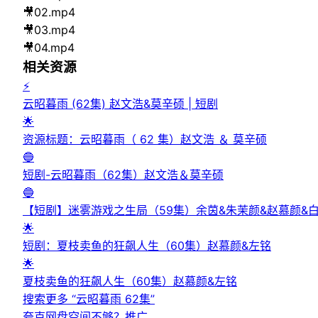
🎥
02.mp4
🎥
03.mp4
🎥
04.mp4
相关资源
⚡
云昭暮雨 (62集) 赵文浩&莫辛硕 | 短剧
🌟
资源标题：云昭暮雨（ 62 集）赵文浩 ＆ 莫辛硕
🔵
短剧-云昭暮雨（62集）赵文浩＆莫辛硕
🔵
【短剧】迷雾游戏之生局（59集）余茵&朱茉颜&赵慕颜&
🌟
短剧：夏枝卖鱼的狂飙人生（60集）赵慕颜&左铭
🌟
夏枝卖鱼的狂飙人生（60集）赵慕颜&左铭
搜索更多 “
云昭暮雨 62集
”
夸克网盘空间不够？
推广