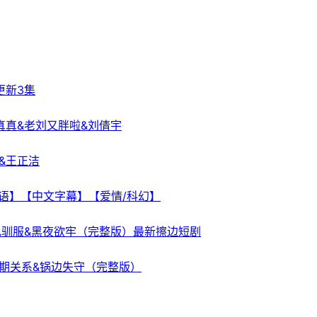
 更新3集
真真&老刘又胖啦&刘倩宇
&王正洁
日双语】【中文字幕】【爱情/科幻】
色驯服&黑夜欲牢（完整版）最新擦边短剧
期关系&锅边失守（完整版）