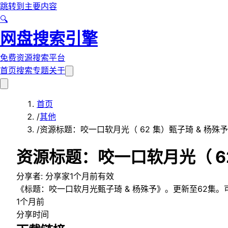
跳转到主要内容
🔍
网盘搜索引擎
免费资源搜索平台
首页
搜索
专题
关于
首页
/
其他
/
资源标题：咬一口软月光（ 62 集）甄子琦 & 杨殊予
资源标题：咬一口软月光（ 62
分享者:
分享家
1个月前
有效
《标题：咬一口软月光甄子琦 & 杨殊予》。更新至62集
1个月前
分享时间