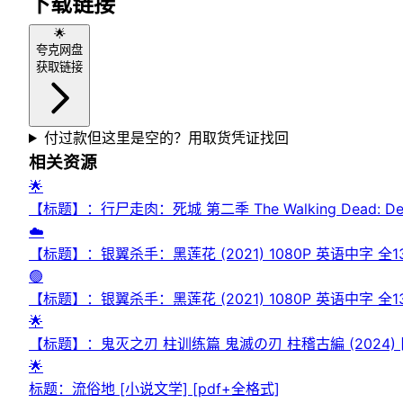
下载链接
🌟
夸克网盘
获取链接
付过款但这里是空的？用取货凭证找回
相关资源
🌟
【标题】：行尸走肉：死城 第二季 The Walking Dead: De
☁️
【标题】：银翼杀手：黑莲花 (2021) 1080P 英语中字 全1
🟢
【标题】：银翼杀手：黑莲花 (2021) 1080P 英语中字 全1
🌟
【标题】：鬼灭之刃 柱训练篇 鬼滅の刃 柱稽古編 (2024) [108
🌟
标题：流俗地 [ 小说文学] [pdf+全格式]