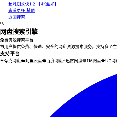
超凡蜘蛛侠1-2 【4K蓝光】
查看更多
其他
返回搜索
🔍
网盘搜索引擎
免费资源搜索平台
为用户提供免费、快速、安全的网盘资源搜索服务。支持多个主
支持平台
🌟
夸克网盘
☁️
阿里云盘
🔵
百度网盘
⚡
迅雷网盘
🟢
115网盘
🔶
UC网