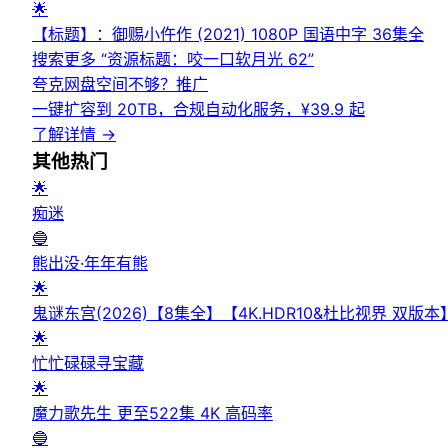
🌟
【标题】：御赐小仵作 (2021) 1080P 国语中字 36集全
搜索更多 “
资源标题：咬一口软月光 62
”
夸克网盘空间不够？
推广
一键扩容到 20TB，合规自动化服务，¥39.9 起
了解详情
→
其他
热门
🌟
痴迷
🔵
熊出没·年年有熊
🌟
鬼谜东宫(2026)【8集全】【4K.HDR10&杜比视界 
🌟
忙忙碌碌寻宝藏
🌟
魔力歌先生 更至522集 4K 高码率
🔵