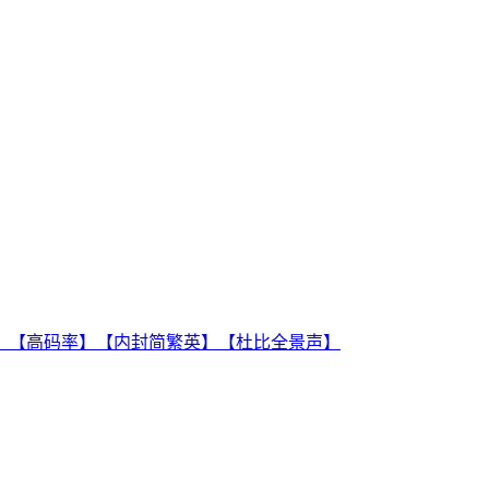
双版本】【高码率】【内封简繁英】【杜比全景声】