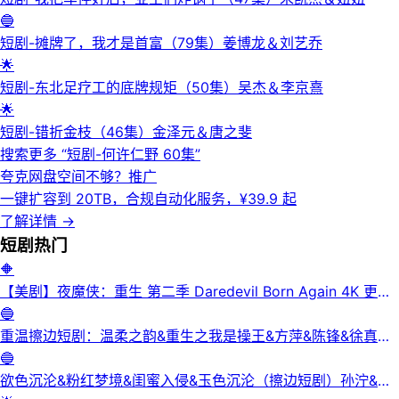
🔵
短剧-摊牌了，我才是首富（79集）姜博龙＆刘艺乔
🌟
短剧-东北足疗工的底牌规矩（50集）吴杰＆李京熹
🌟
短剧-错折金枝（46集）金泽元＆唐之斐
搜索更多 “
短剧-何许仁野 60集
”
夸克网盘空间不够？
推广
一键扩容到 20TB，合规自动化服务，¥39.9 起
了解详情
→
短剧
热门
🔶
【美剧】夜魔侠：重生 第二季 Daredevil Born Again 4K 更新
3集
🔵
重温擦边短剧：温柔之韵&重生之我是操王&方萍&陈锋&徐真真
&老刘又胖啦&刘倩宇
🔵
欲色沉沦&粉红梦境&闺蜜入侵&玉色沉沦（擦边短剧）孙泞&王