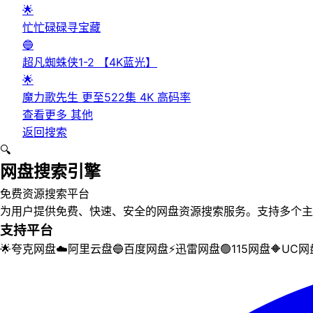
🌟
忙忙碌碌寻宝藏
🔵
超凡蜘蛛侠1-2 【4K蓝光】
🌟
魔力歌先生 更至522集 4K 高码率
查看更多
其他
返回搜索
🔍
网盘搜索引擎
免费资源搜索平台
为用户提供免费、快速、安全的网盘资源搜索服务。支持多个主
支持平台
🌟
夸克网盘
☁️
阿里云盘
🔵
百度网盘
⚡
迅雷网盘
🟢
115网盘
🔶
UC网