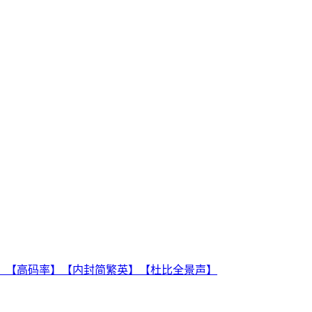
双版本】【高码率】【内封简繁英】【杜比全景声】