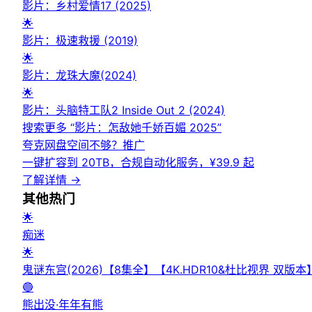
影片：乡村爱情17 (2025)
🌟
影片：极速救援 (2019)
🌟
影片：龙珠大魔(2024)
🌟
影片：头脑特工队2 Inside Out 2 (2024)
搜索更多 “
影片：怎敌她千娇百媚 2025
”
夸克网盘空间不够？
推广
一键扩容到 20TB，合规自动化服务，¥39.9 起
了解详情
→
其他
热门
🌟
痴迷
🌟
鬼谜东宫(2026)【8集全】【4K.HDR10&杜比视界 
🔵
熊出没·年年有熊