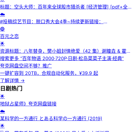
标题：空头大师：百年来全球股市猎杀者 [ 经济管理] [pdf+全
格式]
☁️
#投稿综艺节目：脱口秀大会4季~持续更新链接：
https://www.aliyundrive.com/s/74ofLny5Fk3建党百年深圳主
🔵
题光影秀《光辉杰作》 (2021)链接：
百元之恋
https://www.aliyundrive.com/s/Hkt3AYfnb7y朗读者链接：
🌟
https://www.aliyundrive.com/s/CEtgoYVbsgF一本好书链
资源标题：八年替身，樊小姐封情绝爱（42 集）谢瞳垚 & 霍志
接：https://www.aliyundrive.com/s/yd9GmPvDDxX见字如
恒
搜索更多 “
百年物语 2000·720P·日剧·松岛菜菜子主演·经典
”
面链接：https://www.aliyundrive.com/s/1xJNHY3ifmv故事
夸克网盘空间不够？
推广
里的中国链接：
一键扩容到 20TB，合规自动化服务，¥39.9 起
https://www.aliyundrive.com/s/kN4P8EWp5cy2019主持人
了解详情
→
大赛链接：https://www.aliyundrive.com/s/Y9wuBXaJWe1中
日剧
热门
国诗词大会链接：
🌟
https://www.aliyundrive.com/s/SD9LtoYwKjR如果国宝会说
地狱占星师》夸克网盘链接
话.Every.Treasure.Tells.a.Story (2018)链接：
☁️
https://www.aliyundrive.co
某科学的一方通行 とある科学の一方通行 (2019)
🌟