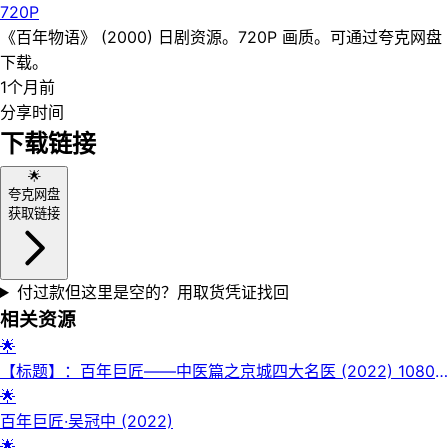
720P
《百年物语》 (2000) 日剧资源。720P 画质。可通过夸克网盘
下载。
1个月前
分享时间
下载链接
🌟
夸克网盘
获取链接
付过款但这里是空的？用取货凭证找回
相关资源
🌟
【标题】：百年巨匠——中医篇之京城四大名医 (2022) 1080P
国语中字 全8集
🌟
百年巨匠·吴冠中 (2022)
🌟