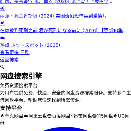
🗄 风，带有香气 風、薫る (2026) 见上爱 / 上坂树里
【1080p】【内嵌官方中字】 【2026前段晨间剧】【日剧】
🌟
【更新92集】
丽莎・弗兰肯斯坦 (2024) 美国奇幻恐怖喜剧爱情片
🌟
在你被判死刑之前 君が死刑になる前に (2026) 【更新10集】
加藤清史郎/铃木仁/与田祐希 【1080p】【内嵌官方中字】【日
☁️
剧】
热点 ホットスポット (2025)
查看更多
日剧
返回搜索
🔍
网盘搜索引擎
免费资源搜索平台
为用户提供免费、快速、安全的网盘资源搜索服务。支持多个主
流网盘平台，帮助您快速找到所需资源。
支持平台
🌟
夸克网盘
☁️
阿里云盘
🔵
百度网盘
⚡
迅雷网盘
🟢
115网盘
🔶
UC网
盘