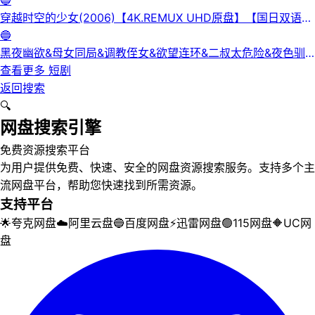
下人&补习老师&学妹的第一课&课后有约（未删减版） 陈梓晴
🔵
穿越时空的少女(2006)【4K.REMUX UHD原盘】【国日双语】
【中文字幕】【爱情/科幻】
🔵
黑夜幽欲&母女同局&调教侄女&欲望连环&二叔太危险&夜色驯
服&黑夜欲牢（完整版）最新擦边短剧
查看更多
短剧
返回搜索
🔍
网盘搜索引擎
免费资源搜索平台
为用户提供免费、快速、安全的网盘资源搜索服务。支持多个主
流网盘平台，帮助您快速找到所需资源。
支持平台
🌟
夸克网盘
☁️
阿里云盘
🔵
百度网盘
⚡
迅雷网盘
🟢
115网盘
🔶
UC网
盘