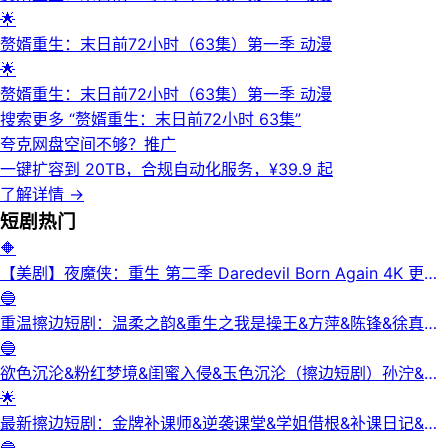
🌟
赘婿重生：末日前72小时（63集）第一季 动漫
🌟
赘婿重生：末日前72小时（63集）第一季 动漫
搜索更多 “
赘婿重生：末日前72小时 63集
”
夸克网盘空间不够？
推广
一键扩容到 20TB，合规自动化服务，¥39.9 起
了解详情
→
短剧
热门
🔶
【美剧】夜魔侠：重生 第二季 Daredevil Born Again 4K 更新
3集
🔵
重温擦边短剧：温柔之韵&重生之我是操王&方萍&陈锋&徐真真
&老刘又胖啦&刘倩宇
🔵
欲色沉沦&粉红梦境&闺蜜入侵&玉色沉沦（擦边短剧）孙泞&王
正洁
🌟
最新擦边短剧：金牌补课师&逆袭课堂&学姐借根&补课日记&身