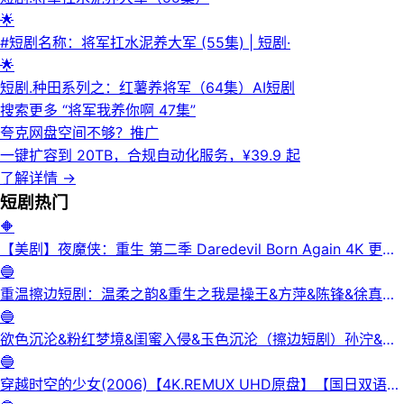
🌟
#短剧名称：将军扛水泥养大军 (55集) | 短剧·
🌟
短剧.种田系列之：红薯养将军（64集）AI短剧
搜索更多 “
将军我养你啊 47集
”
夸克网盘空间不够？
推广
一键扩容到 20TB，合规自动化服务，¥39.9 起
了解详情
→
短剧
热门
🔶
【美剧】夜魔侠：重生 第二季 Daredevil Born Again 4K 更新
3集
🔵
重温擦边短剧：温柔之韵&重生之我是操王&方萍&陈锋&徐真真
&老刘又胖啦&刘倩宇
🔵
欲色沉沦&粉红梦境&闺蜜入侵&玉色沉沦（擦边短剧）孙泞&王
正洁
🔵
穿越时空的少女(2006)【4K.REMUX UHD原盘】【国日双语】