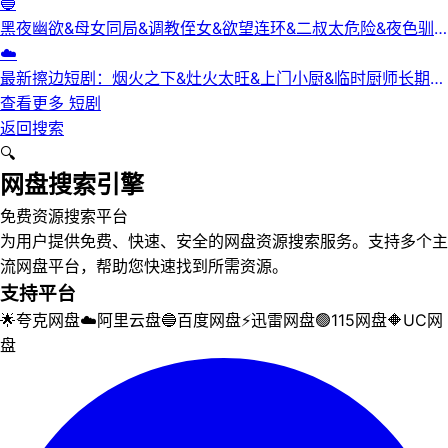
【中文字幕】【爱情/科幻】
🔵
黑夜幽欲&母女同局&调教侄女&欲望连环&二叔太危险&夜色驯
服&黑夜欲牢（完整版）最新擦边短剧
☁️
最新擦边短剧：烟火之下&灶火太旺&上门小厨&临时厨师长期关
系&锅边失守（完整版）
查看更多
短剧
返回搜索
🔍
网盘搜索引擎
免费资源搜索平台
为用户提供免费、快速、安全的网盘资源搜索服务。支持多个主
流网盘平台，帮助您快速找到所需资源。
支持平台
🌟
夸克网盘
☁️
阿里云盘
🔵
百度网盘
⚡
迅雷网盘
🟢
115网盘
🔶
UC网
盘