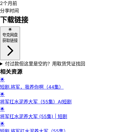
2个月前
分享时间
下载链接
🌟
夸克网盘
获取链接
付过款但这里是空的？用取货凭证找回
相关资源
🌟
短剧.将军，我养你啊（44集）
🌟
将军扛水泥养大军（55集）AI短剧
🌟
将军扛水泥养大军 (55集) | 短剧
🌟
短剧.将军扛水泥养大军（55集）