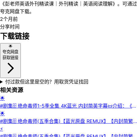
《彭老师英语外刊精读课｜外刊精读｜英语阅读理解》。可通过
夸克网盘下载。
2个月前
分享时间
下载链接
🌟
夸克网盘
获取链接
付过款但这里是空的？用取货凭证找回
相关资源
🌟
#剧集🗄 绝命毒师1-5季全集 4K蓝光 内封简英字幕📜介绍：《绝
命毒师》（Breaking Bad）是一部由索尼影视电视公司出品的
🌟
犯罪类电视剧，由文斯·吉里根担任编剧，布莱恩·克兰斯顿、亚
#剧集🗄 绝命毒师(五季合集)【蓝光原盘 REMUX】【内封简繁
伦·保尔等主演。该剧讲述了高中化学老师沃尔特·怀特（Walter
英双语字幕】【剧情/犯罪】·📜介绍：《绝命毒师》讲述新墨西
⚡
White）在得知自己身患绝症后，为了给家人留下财产，利用自
哥州高中化学老师沃尔特·怀特在被诊断出晚期肺癌后，为了给
#剧集🗄 绝命毒师(五季合集)【蓝光原盘 REMUX】【内封简繁