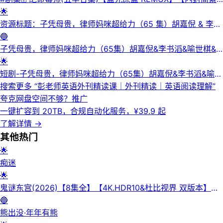
己的化学知识制造和贩卖冰毒的故事。剧中，沃尔特与前学生杰
家人留下保障，毅然走上制造与贩卖冰毒的犯罪道路。他与昔日
英双语字幕】【剧情/犯罪】📜介绍：《绝命毒师》讲述新墨西
🌟
西·平克曼（Jesse Pinkman）合作，逐步卷入毒品世界的黑暗
学生杰西·平克曼合作，从地下小规模制毒逐渐成长为毒品帝国
哥州高中化学老师沃尔特·怀特在被诊断出晚期肺癌后，为了给
资源标题：子凭母贵，律师妈咪超给力（65 集）胡嘉倪 & 李书
与危险之中。《绝命毒师》以其紧张的剧情、深刻的人物刻画和
的掌控者。随着权力与金钱的膨胀，沃尔特一步步堕入黑暗，最
家人留下保障，毅然走上制造与贩卖冰毒的犯罪道路。他与昔日
滔 & 喻世棋 & 谯琳
🔵
对人性的探讨而广受好评，获得了包括艾美奖在内的多个奖项。
终失去家庭与自我。本剧节奏紧凑、剧情跌宕，被誉为“美剧之
学生杰西·平克曼合作，从地下小规模制毒逐渐成长为毒品帝国
子凭母贵，律师妈咪超给力（65集）胡嘉倪&李书滔&喻世棋&
💾夸克网盘大小：214G标签：#经典电视剧 #经典美剧 #犯罪 #
王”，影响力深远，是近二十年来全球最受推崇的剧集之一。·链
的掌控者。随着权力与金钱的膨胀，沃尔特一步步堕入黑暗，最
谯|短剧
🌟
绝命毒师⬇️【评论区可搜索】 | 🔍网盘专搜
接：💾夸克网盘| 💿迅雷网盘·📁 大小：482GB🏷 标签：#剧情
终失去家庭与自我。本剧节奏紧凑、剧情跌宕，被誉为“美剧之
短剧-子凭母贵，律师妈咪超给力（65集）胡嘉倪&李书滔&喻世
#犯罪 #绝命毒师 #合集 #蓝光原盘 #REMUX #内封简繁英双语
王”，影响力深远，是近二十年来全球最受推崇的剧集之一。💾
棋&谯琳
搜索更多 “
彭老师英语外刊精读课｜外刊精读｜英语阅读理解
”
字幕 #quark #xunlei⬇️【评论区可搜索】 | 🔍网盘专搜
夸克网盘| 💿迅雷网盘📁 大小：482GB🏷 标签：#剧情 #犯罪
夸克网盘空间不够？
推广
#绝命毒师 #蓝光原盘⬇️【评论区可搜索】 | 🔍网盘专搜
一键扩容到 20TB，合规自动化服务，¥39.9 起
了解详情
→
其他
热门
🌟
痴迷
🌟
鬼谜东宫(2026)【8集全】【4K.HDR10&杜比视界 双版本】
【高码率】【内封简繁英】【杜比全景声】
🔵
熊出没·年年有熊