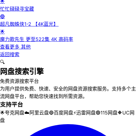
🌟
忙忙碌碌寻宝藏
🔵
超凡蜘蛛侠1-2 【4K蓝光】
🌟
魔力歌先生 更至522集 4K 高码率
查看更多
其他
返回搜索
🔍
网盘搜索引擎
免费资源搜索平台
为用户提供免费、快速、安全的网盘资源搜索服务。支持多个主
流网盘平台，帮助您快速找到所需资源。
支持平台
🌟
夸克网盘
☁️
阿里云盘
🔵
百度网盘
⚡
迅雷网盘
🟢
115网盘
🔶
UC网
盘