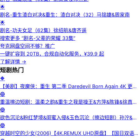
🌟
剧名-重生渣白对决&重生：渣白对决（32）马铭婕&周家南
🌟
剧名-功夫女足（62集）徐绍航&唐齐遥
搜索更多 “
剧名-父辈的荣耀 33集
”
夸克网盘空间不够？
推广
一键扩容到 20TB，合规自动化服务，¥39.9 起
了解详情
→
短剧
热门
🔶
【美剧】夜魔侠：重生 第二季 Daredevil Born Again 4K 更新
3集
🔵
重温擦边短剧：温柔之韵&重生之我是操王&方萍&陈锋&徐真真
&老刘又胖啦&刘倩宇
🔵
欲色沉沦&粉红梦境&闺蜜入侵&玉色沉沦（擦边短剧）孙泞&王
正洁
🔵
穿越时空的少女(2006)【4K.REMUX UHD原盘】【国日双语】