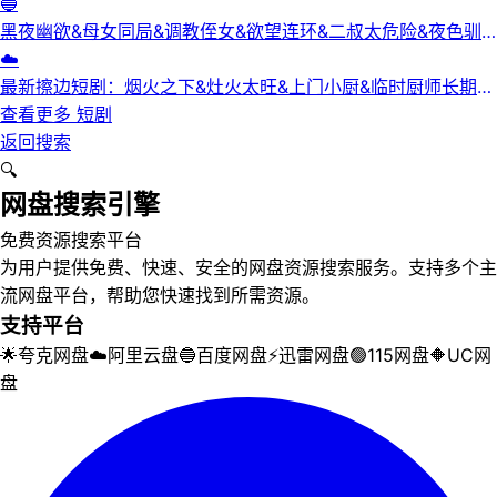
【中文字幕】【爱情/科幻】
🔵
黑夜幽欲&母女同局&调教侄女&欲望连环&二叔太危险&夜色驯
服&黑夜欲牢（完整版）最新擦边短剧
☁️
最新擦边短剧：烟火之下&灶火太旺&上门小厨&临时厨师长期关
系&锅边失守（完整版）
查看更多
短剧
返回搜索
🔍
网盘搜索引擎
免费资源搜索平台
为用户提供免费、快速、安全的网盘资源搜索服务。支持多个主
流网盘平台，帮助您快速找到所需资源。
支持平台
🌟
夸克网盘
☁️
阿里云盘
🔵
百度网盘
⚡
迅雷网盘
🟢
115网盘
🔶
UC网
盘