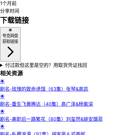
1个月前
分享时间
下载链接
🌟
夸克网盘
获取链接
付过款但这里是空的？用取货凭证找回
相关资源
🌟
剧名-玫瑰的致命诱饵（63集）张琴&高凯
🌟
剧名-重生飞黄腾达（40集）高广泽&杨紫渝
🌟
剧名-离职后一路繁花（80集）刘玺然&姚安璐菲
🌟
剧名-私藏浪漫（92集）胡家豪＆邓燕妮