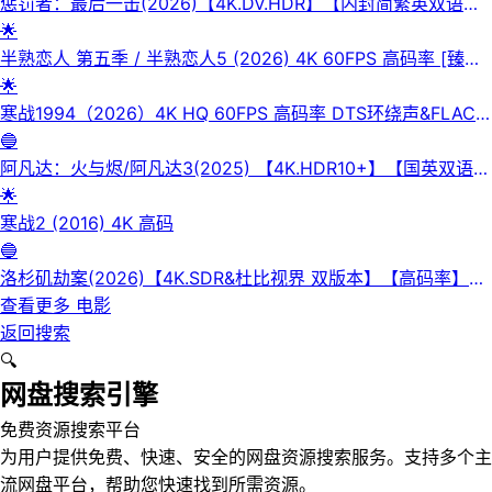
惩罚者：最后一击(2026)【4K.DV.HDR】【内封简繁英双语字
幕】【杜比全景声】【动作/惊悚】
🌟
半熟恋人 第五季 / 半熟恋人5 (2026) 4K 60FPS 高码率 [臻彩
MAX+] [更新0602期]
🌟
寒战1994（2026）4K HQ 60FPS 高码率 DTS环绕声&FLAC
无损HiFi声 国粤双语 内嵌简英
🔵
阿凡达：火与烬/阿凡达3(2025) 【4K.HDR10+】【国英双语/
杜比全景声】【内封简繁英双语特效四字幕】
🌟
寒战2 (2016) 4K 高码
🔵
洛杉矶劫案(2026)【4K.SDR&杜比视界 双版本】【高码率】
【内封简繁英】【杜比全景声】
查看更多
电影
返回搜索
🔍
网盘搜索引擎
免费资源搜索平台
为用户提供免费、快速、安全的网盘资源搜索服务。支持多个主
流网盘平台，帮助您快速找到所需资源。