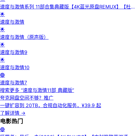
速度与激情系列 11部合集典藏版【4K蓝光原盘REMUX】【杜比
视界&杜比全景声】【HDR10&次世代临境音】【京上国配&原
🌟
生英语&导评中字】 内封简繁英双语特效字幕 -无可
速度与激情
🌟
速度与激情（原声版）
🌟
速度与激情9
🌟
速度与激情10
🟢
速度与激情7
搜索更多 “
速度与激情11部 典藏版
”
夸克网盘空间不够？
推广
一键扩容到 20TB，合规自动化服务，¥39.9 起
了解详情
→
电影
热门
🔵