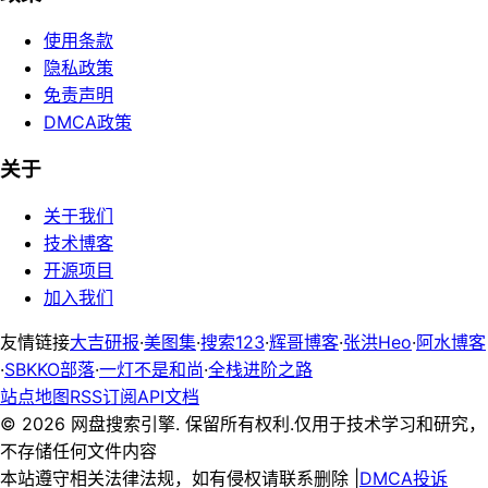
使用条款
隐私政策
免责声明
DMCA政策
关于
关于我们
技术博客
开源项目
加入我们
友情链接
大吉研报
·
美图集
·
搜索123
·
辉哥博客
·
张洪Heo
·
阿水博客
·
SBKKO部落
·
一灯不是和尚
·
全栈进阶之路
站点地图
RSS订阅
API文档
©
2026
网盘搜索引擎. 保留所有权利.
仅用于技术学习和研究，
不存储任何文件内容
本站遵守相关法律法规，如有侵权请联系删除 |
DMCA投诉