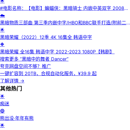
1080P.
🌟
#电影名称：【电影】蝙蝠侠：黑暗骑士 内嵌中英双字 2008
4K.
☁️
黑暗物质三部曲 第三季内嵌中字/HBO和BBC联手打造/附前二
季/更新06
🌟
黑暗荣耀（2022）12季 4K 16集全 韩语中字
🔶
黑暗荣耀 全16集 韩语中字 2022-2023 1080P【韩剧】
搜索更多 “
黑暗中的舞者 Dancer
”
夸克网盘空间不够？
推广
一键扩容到 20TB，合规自动化服务，¥39.9 起
了解详情
→
其他
热门
🌟
痴迷
🔵
熊出没·年年有熊
🌟