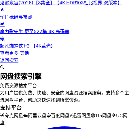
鬼谜东宫(2026)【8集全】【4K.HDR10&杜比视界 双版本】
【高码率】【内封简繁英】【杜比全景声】
🌟
忙忙碌碌寻宝藏
🌟
魔力歌先生 更至522集 4K 高码率
🔵
超凡蜘蛛侠1-2 【4K蓝光】
查看更多
其他
返回搜索
🔍
网盘搜索引擎
免费资源搜索平台
为用户提供免费、快速、安全的网盘资源搜索服务。支持多个主
流网盘平台，帮助您快速找到所需资源。
支持平台
🌟
夸克网盘
☁️
阿里云盘
🔵
百度网盘
⚡
迅雷网盘
🟢
115网盘
🔶
UC网
盘