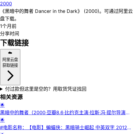
2000
《黑暗中的舞者 Dancer in the Dark》 (2000)。可通过阿里云
盘下载。
1个月前
分享时间
下载链接
☁️
阿里云盘
获取链接
付过款但这里是空的？用取货凭证找回
相关资源
🌟
黑暗中的舞者（2000·豆瓣8.6·比约克主演·拉斯·冯·提尔导演
·1080P）
🌟
#电影名称：【电影】蝙蝠侠：黑暗骑士崛起 中英双字 2012