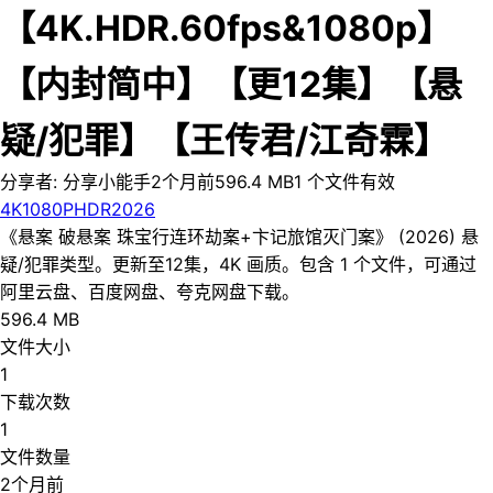
【4K.HDR.60fps&1080p】
【内封简中】【更12集】【悬
疑/犯罪】【王传君/江奇霖】
分享者:
分享小能手
2个月前
596.4 MB
1
个文件
有效
4K
1080P
HDR
2026
《悬案 破悬案 珠宝行连环劫案+卞记旅馆灭门案》 (2026) 悬
疑/犯罪类型。更新至12集，4K 画质。包含 1 个文件，可通过
阿里云盘、百度网盘、夸克网盘下载。
596.4 MB
文件大小
1
下载次数
1
文件数量
2个月前