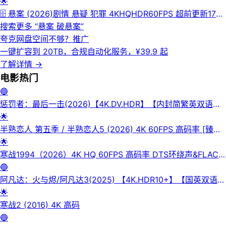
年石昊因天生至尊骨被夺，从大荒中的石村艰难走出，历经磨难
🌟
与洗礼。他怀揣赤子之心，凭一己之力战太古凶兽、破万古局
🗄 悬案 (2026)剧情 悬疑 犯罪 4KHQHDR60FPS 超前更新17集
势，最终登临绝顶、化为永恒，开创了属于自己的“完美世界”传
完结
搜索更多 “
悬案 破悬案
”
传奇故事。💾百度网盘| 💾夸克网盘| 💿迅雷网盘📁 大小：X🏷
夸克网盘空间不够？
推广
标签：#国产动漫 #leoziyuan #玄幻 #修真 #热血 #战斗 #完美
一键扩容到 20TB，合规自动化服务，¥39.9 起
世界 #4K #WEBDL #AAC⬇️【评论区可搜索】 | 🔍网盘专搜
了解详情
→
电影
热门
🔵
惩罚者：最后一击(2026)【4K.DV.HDR】【内封简繁英双语字
幕】【杜比全景声】【动作/惊悚】
🌟
半熟恋人 第五季 / 半熟恋人5 (2026) 4K 60FPS 高码率 [臻彩
MAX+] [更新0602期]
🌟
寒战1994（2026）4K HQ 60FPS 高码率 DTS环绕声&FLAC
无损HiFi声 国粤双语 内嵌简英
🔵
阿凡达：火与烬/阿凡达3(2025) 【4K.HDR10+】【国英双语/
杜比全景声】【内封简繁英双语特效四字幕】
🌟
寒战2 (2016) 4K 高码
🔵