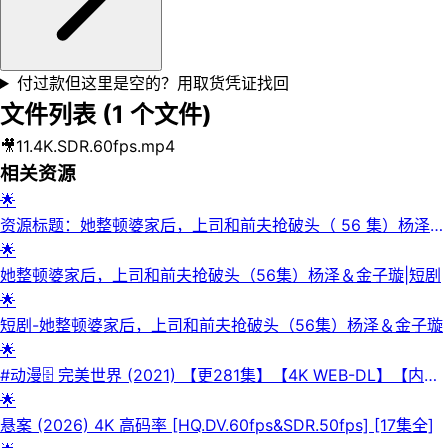
付过款但这里是空的？用取货凭证找回
文件列表 (
1
个文件)
🎥
11.4K.SDR.60fps.mp4
相关资源
🌟
资源标题：她整顿婆家后，上司和前夫抢破头（ 56 集）杨泽
＆ 金子璇
🌟
她整顿婆家后，上司和前夫抢破头（56集）杨泽＆金子璇|短剧
🌟
短剧-她整顿婆家后，上司和前夫抢破头（56集）杨泽＆金子璇
🌟
#动漫🗄 完美世界 (2021) 【更281集】【4K WEB-DL】【内嵌
简中】【奇幻/动画】【国漫】📜介绍：改编自辰东同名热门小
🌟
说。一粒尘可填海，一根草斩尽日月星辰，弹指间天翻地覆。少
悬案 (2026) 4K 高码率 [HQ.DV.60fps&SDR.50fps] [17集全]