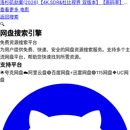
洛杉矶劫案(2026)【4K.SDR&杜比视界 双版本】【高码率】
【内封简繁英】【杜比全景声】
查看更多
电影
返回搜索
🔍
网盘搜索引擎
免费资源搜索平台
为用户提供免费、快速、安全的网盘资源搜索服务。支持多个主
流网盘平台，帮助您快速找到所需资源。
支持平台
🌟
夸克网盘
☁️
阿里云盘
🔵
百度网盘
⚡
迅雷网盘
🟢
115网盘
🔶
UC网
盘