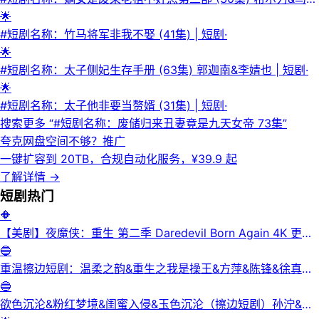
祺 | 短剧·
🌟
#短剧名称：竹马将军非我不娶 (41集) | 短剧·
🌟
#短剧名称：太子侧妃生存手册 (63集) 郭迦南&李婧也 | 短剧·
🌟
#短剧名称：太子他非要当赘婿 (31集) | 短剧·
搜索更多 “
#短剧名称：废储归来丑妻竟是九天女帝 73集
”
夸克网盘空间不够？
推广
一键扩容到 20TB，合规自动化服务，¥39.9 起
了解详情
→
短剧
热门
🔶
【美剧】夜魔侠：重生 第二季 Daredevil Born Again 4K 更新
3集
🔵
重温擦边短剧：温柔之韵&重生之我是操王&方萍&陈锋&徐真真
&老刘又胖啦&刘倩宇
🔵
欲色沉沦&粉红梦境&闺蜜入侵&玉色沉沦（擦边短剧）孙泞&王