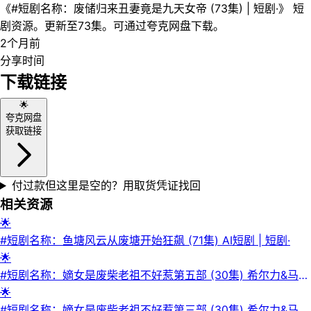
《#短剧名称：废储归来丑妻竟是九天女帝 (73集) | 短剧·》 短
剧资源。更新至73集。可通过夸克网盘下载。
2个月前
分享时间
下载链接
🌟
夸克网盘
获取链接
付过款但这里是空的？用取货凭证找回
相关资源
🌟
#短剧名称：鱼塘风云从废塘开始狂飙 (71集) AI短剧 | 短剧·
🌟
#短剧名称：嫡女是废柴老祖不好惹第五部 (30集) 希尔力&马雯
祺 | 短剧·
🌟
#短剧名称：嫡女是废柴老祖不好惹第三部 (30集) 希尔力&马雯