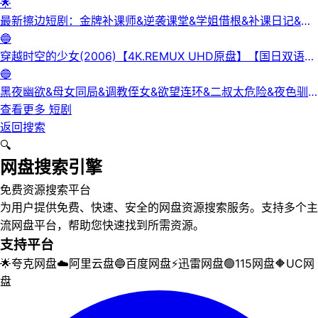
正洁
🌟
最新擦边短剧：金牌补课师&逆袭课堂&学姐借根&补课日记&身
下人&补习老师&学妹的第一课&课后有约（未删减版） 陈梓晴
🔵
穿越时空的少女(2006)【4K.REMUX UHD原盘】【国日双语】
【中文字幕】【爱情/科幻】
🔵
黑夜幽欲&母女同局&调教侄女&欲望连环&二叔太危险&夜色驯
服&黑夜欲牢（完整版）最新擦边短剧
查看更多
短剧
返回搜索
🔍
网盘搜索引擎
免费资源搜索平台
为用户提供免费、快速、安全的网盘资源搜索服务。支持多个主
流网盘平台，帮助您快速找到所需资源。
支持平台
🌟
夸克网盘
☁️
阿里云盘
🔵
百度网盘
⚡
迅雷网盘
🟢
115网盘
🔶
UC网
盘