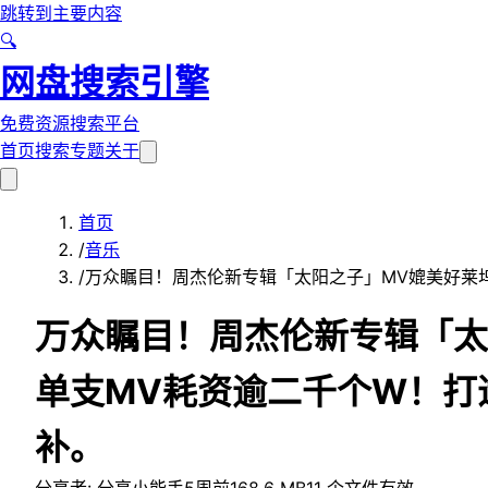
跳转到主要内容
🔍
网盘搜索引擎
免费资源搜索平台
首页
搜索
专题
关于
首页
/
音乐
/
万众瞩目！周杰伦新专辑「太阳之子」MV媲美好莱坞大
万众瞩目！周杰伦新专辑「太
单支MV耗资逾二千个W！打
补。