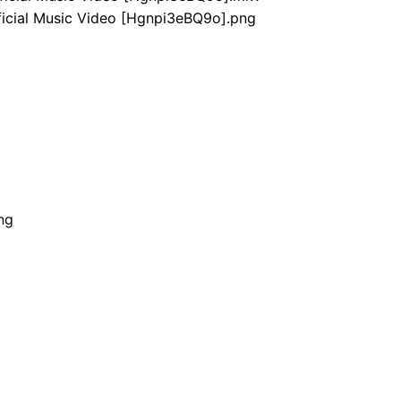
ial Music Video [Hgnpi3eBQ9o].png
ng