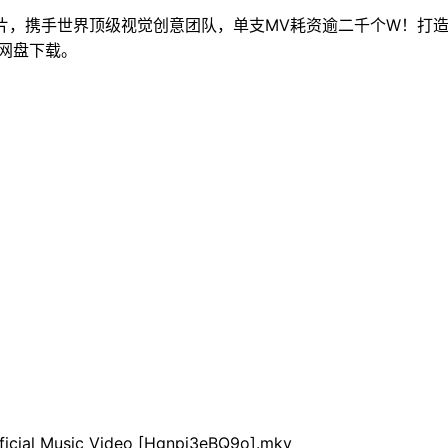
片，携手世界顶级视觉创意团队，单支MV耗资逾二千个W！打
克网盘下载。
ial Music Video [Hgnpi3eBQ9o].mkv