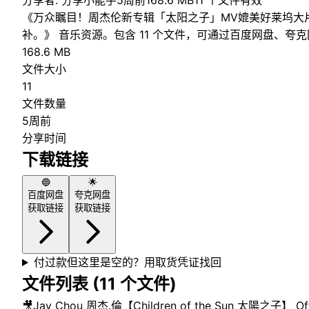
分享者:
分享小能手
5周前
168.6 MB
11
个文件
有效
《万众瞩目！周杰伦新专辑「太阳之子」MV媲美好莱坞大
补。》 音乐资源。包含 11 个文件，可通过百度网盘、夸
168.6 MB
文件大小
11
文件数量
5周前
分享时间
下载链接
🔵
🌟
百度网盘
夸克网盘
获取链接
获取链接
付过款但这里是空的？用取货凭证找回
文件列表 (
11
个文件)
🎥
Jay Chou 周杰.倫【Children of the Sun 太陽之子】 Offic