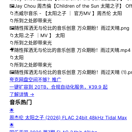
🖼️
Jay Chou 周杰倫【Children of the Sun 太陽之子】 Offic
📁
杰威尔音乐 - 【太阳之子 ｜ 官方MV 】周杰伦 太阳
📁
所到之处即带来光
🖼️
随性挥洒无与伦比的音乐创意 万众期盼！雨过天晴.png
📁
太阳.之子 ｜MV 】 太阳
📁
所到之处即带来光
🎥
随性挥洒无与伦比的音乐创意 万众期盼！雨过天晴.mp4
📁
太阳
📁
所到之处即带来光
🖼️
随性挥洒无与伦比的音乐创意 万众期盼！雨过天晴 (1).p
夸克网盘空间不够？
推广
一键扩容到 20TB，合规自动化服务，¥39.9 起
了解详情
→
音乐
热门
🌟
周杰伦 太阳之子 (2026) FLAC 24bit 48kHz Tidal Max
🌟