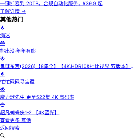
一键扩容到 20TB，合规自动化服务，¥39.9 起
了解详情
→
其他
热门
🌟
痴迷
🔵
熊出没·年年有熊
🌟
鬼谜东宫(2026)【8集全】【4K.HDR10&杜比视界 双版本】
【高码率】【内封简繁英】【杜比全景声】
🌟
忙忙碌碌寻宝藏
🌟
魔力歌先生 更至522集 4K 高码率
🔵
超凡蜘蛛侠1-2 【4K蓝光】
查看更多
其他
返回搜索
🔍