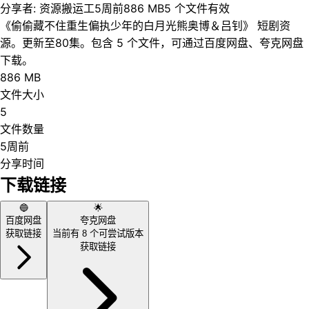
分享者:
资源搬运工
5周前
886 MB
5
个文件
有效
《偷偷藏不住重生偏执少年的白月光熊奥博＆吕钊》 短剧资
源。更新至80集。包含 5 个文件，可通过百度网盘、夸克网盘
下载。
886 MB
文件大小
5
文件数量
5周前
分享时间
下载链接
🔵
🌟
百度网盘
夸克网盘
获取链接
当前有
8
个可尝试版本
获取链接