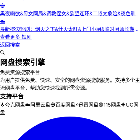
【中文字幕】【爱情/科幻】
🔵
黑夜幽欲&母女同局&调教侄女&欲望连环&二叔太危险&夜色驯
服&黑夜欲牢（完整版）最新擦边短剧
☁️
最新擦边短剧：烟火之下&灶火太旺&上门小厨&临时厨师长期关
系&锅边失守（完整版）
查看更多
短剧
返回搜索
🔍
网盘搜索引擎
免费资源搜索平台
为用户提供免费、快速、安全的网盘资源搜索服务。支持多个主
流网盘平台，帮助您快速找到所需资源。
支持平台
🌟
夸克网盘
☁️
阿里云盘
🔵
百度网盘
⚡
迅雷网盘
🟢
115网盘
🔶
UC网
盘