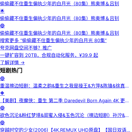
偷偷藏不住重生偏执少年的白月光（80集）熊奥博＆吕钊
🌟
偷偷藏不住重生偏执少年的白月光（80集）熊奥博＆吕钊
🔵
偷偷藏不住重生偏执少年的白月光（80集）熊奥博＆吕钊
搜索更多 “
偷偷藏不住重生偏执少年的白月光 80集
”
夸克网盘空间不够？
推广
一键扩容到 20TB，合规自动化服务，¥39.9 起
了解详情
→
短剧
热门
🔵
重温擦边短剧：温柔之韵&重生之我是操王&方萍&陈锋&徐真真
&老刘又胖啦&刘倩宇
🔶
【美剧】夜魔侠：重生 第二季 Daredevil Born Again 4K 更新
3集
🔵
欲色沉沦&粉红梦境&闺蜜入侵&玉色沉沦（擦边短剧）孙泞&王
正洁
🔵
穿越时空的少女(2006)【4K.REMUX UHD原盘】【国日双语】