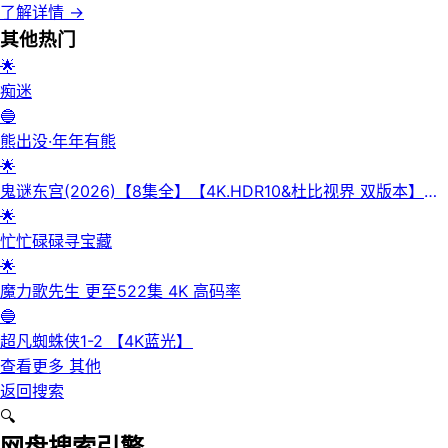
了解详情
→
其他
热门
🌟
痴迷
🔵
熊出没·年年有熊
🌟
鬼谜东宫(2026)【8集全】【4K.HDR10&杜比视界 双版本】
【高码率】【内封简繁英】【杜比全景声】
🌟
忙忙碌碌寻宝藏
🌟
魔力歌先生 更至522集 4K 高码率
🔵
超凡蜘蛛侠1-2 【4K蓝光】
查看更多
其他
返回搜索
🔍
网盘搜索引擎