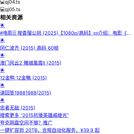
💻
qj04.ts
💻
qj05.ts
相关资源
🌟
#电影🗄 搜查瑠公圳 (2025)【1080p/高码】📜介绍：电影《搜
查瑠公圳》改编自1961年台湾真实分尸大案。刑警赵子午与记
🌟
者张秀秀联手查案，却发现赵子午的父亲、抗日名将赵志升被诬
冈仁波齐 (2015) 高码 60帧
陷为嫌犯。在刑侦落后、舆论失控的年代，二人冲破重重迷雾，
🌟
在权力与流言的裹挟下，追寻真相、洗刷冤屈。影片以冷峻纪实
澳门风云2 賭城風雲II (2015)
风格，还原悬案，折射时代荒诞与人性挣扎。💾夸克网盘📁 大
🌟
小：N🏷️标签：#quark #搜查瑠公圳 #真实案件改编 #悬疑犯罪
12金鸭 12金鴨 (2015)
#台湾电影⬇️【评论区可搜索】 | 🔍网盘专搜
🌟
请回答19881988(2015)
🌟
忠者无敌 (2015)
搜索更多 “
2015抗倭英雄戚继光
”
夸克网盘空间不够？
推广
一键扩容到 20TB，合规自动化服务，¥39.9 起