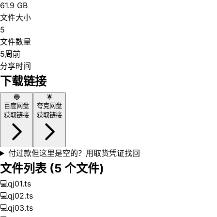
61.9 GB
文件大小
5
文件数量
5周前
分享时间
下载链接
🔵
🌟
百度网盘
夸克网盘
获取链接
获取链接
付过款但这里是空的？用取货凭证找回
文件列表 (
5
个文件)
💻
qj01.ts
💻
qj02.ts
💻
qj03.ts