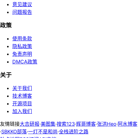
意见建议
问题报告
政策
使用条款
隐私政策
免责声明
DMCA政策
关于
关于我们
技术博客
开源项目
加入我们
友情链接
大吉研报
·
美图集
·
搜索123
·
辉哥博客
·
张洪Heo
·
阿水博客
·
SBKKO部落
·
一灯不是和尚
·
全栈进阶之路