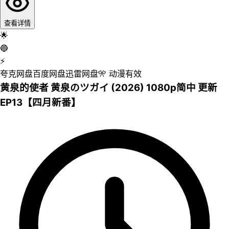
查看详情
🌟
🔵
⚡
夸克网盘
百度网盘
迅雷网盘
🎌
动漫
有效
黄泉的使者 黄泉のツガイ (2026) 1080p简中 更新
EP13【四月新番】