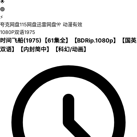
🌟
🟢
⚡
夸克网盘
115网盘
迅雷网盘
🎌
动漫
有效
1080P
双语
1975
时间飞船(1975)【61集全】【BDRip.1080p】【国英
双语】【内封简中】【科幻/动画】