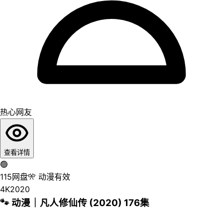
热心网友
查看详情
🟢
115网盘
🎌
动漫
有效
4K
2020
🐾 动漫｜凡人修仙传 (2020) 176集