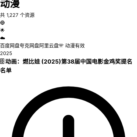
动漫
共
1,227
个资源
🔵
🌟
☁️
百度网盘
夸克网盘
阿里云盘
🎌
动漫
有效
2025
🗄 动画：燃比娃 (2025)第38届中国电影金鸡奖提名
名单