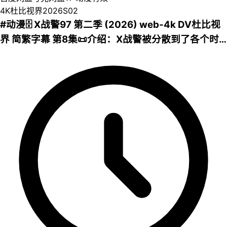
4K
杜比视界
2026
S02
#动漫🗄 X战警97 第二季 (2026) web-4k DV杜比视
界 简繁字幕 第8集📜介绍：X战警被分散到了各个时
间线，从过去，到未来，而他们将在最脆弱的时间点
遭遇袭击——如今，1990年代。天启发威，大战来
临。💾百度网盘| 💿123网盘| 💾夸克网盘📁 大小：
10.16GB🏷 标签：#X战警97 #leoziyuan⬇️【评论区
可搜索】 | 🔍网盘专搜