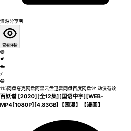
资源分享者
查看详情
🟢
🌟
☁️
⚡
🔵
115网盘
夸克网盘
阿里云盘
迅雷网盘
百度网盘
🎌
动漫
有效
百妖谱 [2020][全12集][国语中字][WEB-
MP4[1080P][4.83GB]【国漫】【漫画】