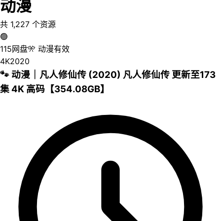
动漫
共
1,227
个资源
🟢
115网盘
🎌
动漫
有效
4K
2020
🐾 动漫｜凡人修仙传 (2020) 凡人修仙传 更新至173
集 4K 高码【354.08GB】