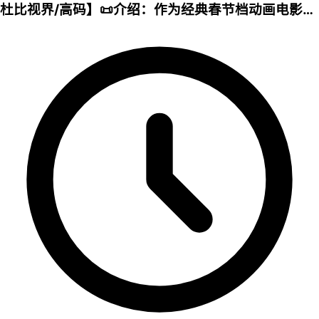
杜比视界/高码】📜介绍：作为经典春节档动画电影，
本片围绕狗熊岭的新春故事展开。熊大、熊二与光头
强偶遇可爱年兽年年，三人意外获得年兽神力，熊大
却失去往日优势。一行人踏入奇幻的年关城，携手对
抗邪恶势力，在惊险又欢乐的冒险中，守护人间年味
与团圆。影片趣味十足，满是温情，是适合全家观看
的合家欢佳作。💾夸克网盘📁 大小：N🏷️标签：
#quark #leoziyuan #熊出没·年年有熊 #动画电影 #
春节档影片 #亲子观影⬇️【评论区可搜索】 | 🔍网盘专
搜