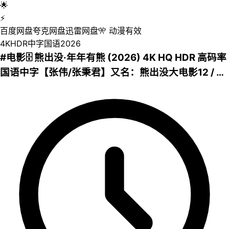
🌟
⚡
百度网盘
夸克网盘
迅雷网盘
🎌
动漫
有效
4K
HDR
中字
国语
2026
#电影🗄 熊出没·年年有熊 (2026) 4K HQ HDR 高码率
国语中字【张伟/张秉君】又名：熊出没大电影12 / 熊
出没之年年有熊📜介绍：熊大曾是森林里的“老大
哥”，直到一个不速之客到来，它将自己神力传给了熊
强，熊大变成了三人组合内能力最弱者。为了改变现
状，他步入了反派陷阱，引发了毁天灭地的危机......
💾夸克网盘| 💾百度网盘| 💿迅雷网盘📁 大小：
12.8GB🏷 标签：#熊出没 #leoziyuan #4K #HDR #
高码率 #喜剧 #动画 #奇幻⬇️【评论区可搜索】 | 🔍网
盘专搜