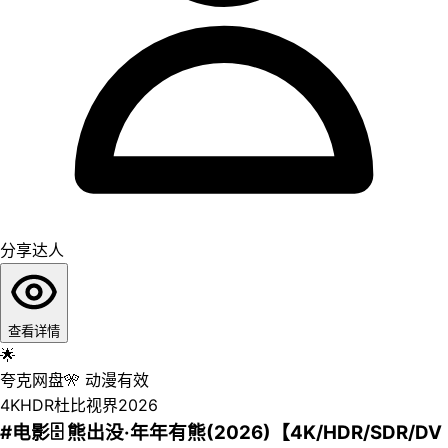
分享达人
查看详情
🌟
夸克网盘
🎌
动漫
有效
4K
HDR
杜比视界
2026
#电影🗄 熊出没·年年有熊(2026)【4K/HDR/SDR/DV