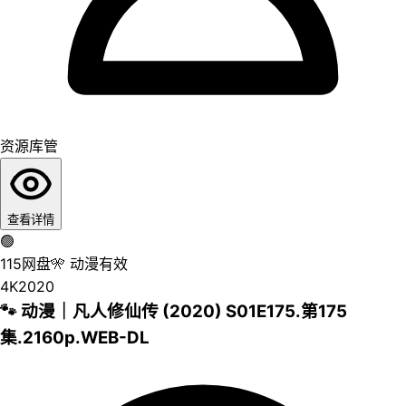
资源库管
查看详情
🟢
115网盘
🎌
动漫
有效
4K
2020
🐾 动漫｜凡人修仙传 (2020) S01E175.第175
集.2160p.WEB-DL