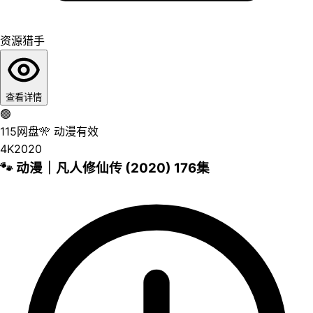
资源猎手
查看详情
🟢
115网盘
🎌
动漫
有效
4K
2020
🐾 动漫｜凡人修仙传 (2020) 176集