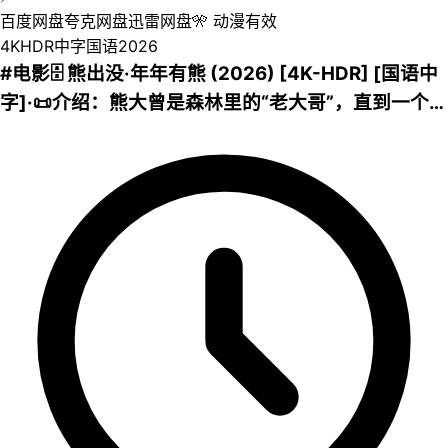
百度网盘
夸克网盘
迅雷网盘
🎌
动漫
有效
4K
HDR
中字
国语
2026
#电影🗄 熊出没·年年有熊 (2026) [4K-HDR] [国语中
字]·📜介绍：熊大曾是森林里的“老大哥”，直到一个不
速之客到来，它将自己神力传给了熊强，熊大变成了
三人组合内能力最弱者。为了改变现状，他步入了反
派陷阱，引发了毁天灭地的危机......·💾夸克网盘| 💾
百度网盘| 💿迅雷网盘·📁 大小：3.2GB🏷 标签：#喜
剧 #leoziyuan #动画 #奇幻 #熊出没·年年有熊⬇️【评
论区可搜索】 | 🔍网盘专搜