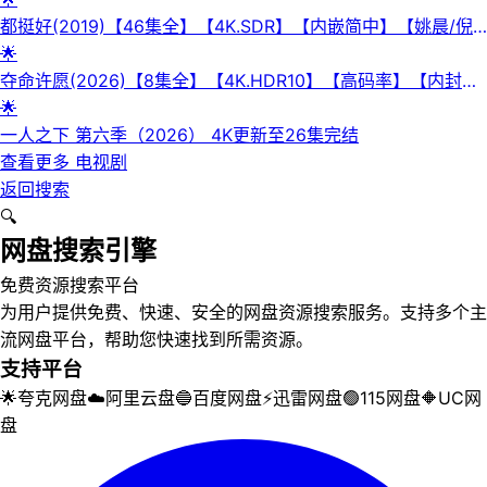
都挺好(2019)【46集全】【4K.SDR】【内嵌简中】【姚晨/倪
大红】
🌟
夺命许愿(2026)【8集全】【4K.HDR10】【高码率】【内封简
繁英】【杜比全景声】
🌟
一人之下 第六季（2026） 4K更新至26集完结
查看更多
电视剧
返回搜索
🔍
网盘搜索引擎
免费资源搜索平台
为用户提供免费、快速、安全的网盘资源搜索服务。支持多个主
流网盘平台，帮助您快速找到所需资源。
支持平台
🌟
夸克网盘
☁️
阿里云盘
🔵
百度网盘
⚡
迅雷网盘
🟢
115网盘
🔶
UC网
盘