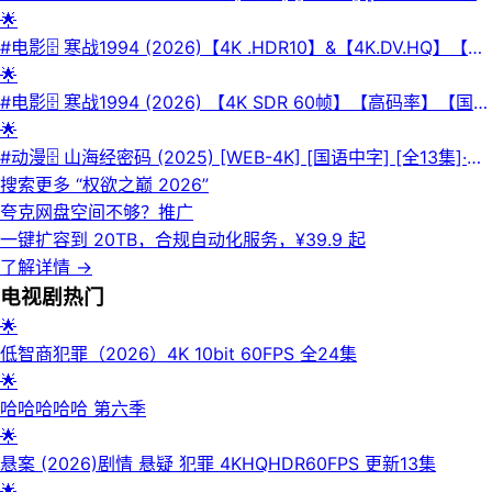
[全12集]·📜介绍：改编自白敏雅作家的同名小说，讲述了尹春
🌟
在首尔受伤后搬至新水邑乡村，开始了交换教师的新生活，并在
#电影🗄 寒战1994 (2026)【4K .HDR10】&【4K.DV.HQ】【高
那里遇见宣在奎后，两人之间逐渐发展出一段爱情的故事。·💾
码率】【国粤双语】【内嵌简英】【吴彦祖 /吴慷仁】【动作/
🌟
夸克网盘| 💾百度网盘| 💿迅雷网盘·📁 大小：30.1GB🏷 标签：
犯罪】【火热电影】【45.8G】📜介绍：作为《寒战》前传系列
#电影🗄 寒战1994 (2026) 【4K SDR 60帧】【高码率】【国粤
#剧情 #喜剧 #爱情 #春日狂热⬇️【评论区可搜索】 | 🔍网盘专搜
作品，故事聚焦于1994年的香港。彼时正值香港回归前夕，社
双语】【FLAC无损HIFI声】【动作/犯罪】【15.4G】📜介绍：
🌟
会局势风云变幻，警队内部暗流涌动。面对前所未有的治安危机
作为《寒战》前传系列作品，故事聚焦于1994年的香港。彼时
#动漫🗄 山海经密码 (2025) [WEB-4K] [国语中字] [全13集]·📜
与政治角力，年轻一代的警界精英们在权力、信仰与义气之间面
正值香港回归前夕，社会局势风云变幻，警队内部暗流涌动。面
介绍：4000年前，出逃王宫的商朝王孙有莘不破救下太一宗弟
搜索更多 “
权欲之巅 2026
”
临严峻考验，并由此揭开了未来数十年警队高层权力博弈的序
对前所未有的治安危机与政治角力，年轻一代的警界精英们在权
子江离，两人结伴游荡荒原，入商队、遭异兽、遇天劫，属于少
夸克网盘空间不够？
推广
幕。💾夸克网盘| 💿迅雷网盘| 💾百度网盘📁 大小：X🏷 标签：
力、信仰与义气之间面临严峻考验，并由此揭开了未来数十年警
年的冒险正在展开。在他们的身后，王朝交替、山雨欲来，夏商
一键扩容到 20TB，合规自动化服务，¥39.9 起
#电影 #剧情 #动作 #犯罪 #悬疑 #前传 #吴彦祖 #吴慷仁 #刘
队高层权力博弈的序幕。💾夸克网盘📁 大小：X🏷 标签：#电影
之间爆发了一场有史以来最伟大的战争。命运的齿轮开始转动，
了解详情
→
俊谦 #谢霆锋⬇️【评论区可搜索】 | 🔍网盘专搜
⬇️【评论区可搜索】 | 🔍网盘专搜
那些天赋异禀的&少年，早已身在局中。·💾夸克网盘| 💾百度网
电视剧
热门
盘| 💿迅雷网盘·📁 大小：9.7GB🏷 标签：#动作 #动画 #奇幻 #
🌟
冒险 #古装 #山海经密码⬇️【评论区可搜索】 | 🔍网盘专搜
低智商犯罪（2026）4K 10bit 60FPS 全24集
🌟
哈哈哈哈哈 第六季
🌟
悬案 (2026)剧情 悬疑 犯罪 4KHQHDR60FPS 更新13集
🌟