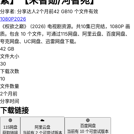
繁】【朱智勋/河智苑】
分享者:
分享达人
2个月前
42 GB
10
个文件
有效
1080P
2026
《权欲之巅》 (2026) 电视剧资源。共10集已完结，1080P 画
质。包含 10 个文件，可通过115网盘、阿里云盘、百度网盘、
夸克网盘、UC网盘、迅雷网盘下载。
42 GB
文件大小
30
下载次数
10
文件数量
2个月前
分享时间
下载链接
🟢
☁️
🔵
百度网盘
115网盘
阿里云盘
当前有
10
个可尝试版本
获取链接
当前有
2
个可尝试版本