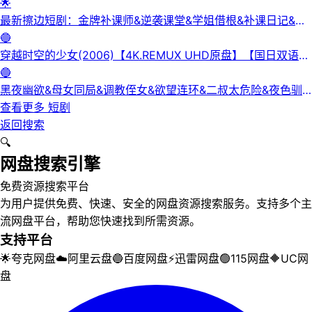
正洁
🌟
最新擦边短剧：金牌补课师&逆袭课堂&学姐借根&补课日记&身
下人&补习老师&学妹的第一课&课后有约（未删减版） 陈梓晴
🔵
穿越时空的少女(2006)【4K.REMUX UHD原盘】【国日双语】
【中文字幕】【爱情/科幻】
🔵
黑夜幽欲&母女同局&调教侄女&欲望连环&二叔太危险&夜色驯
服&黑夜欲牢（完整版）最新擦边短剧
查看更多
短剧
返回搜索
🔍
网盘搜索引擎
免费资源搜索平台
为用户提供免费、快速、安全的网盘资源搜索服务。支持多个主
流网盘平台，帮助您快速找到所需资源。
支持平台
🌟
夸克网盘
☁️
阿里云盘
🔵
百度网盘
⚡
迅雷网盘
🟢
115网盘
🔶
UC网
盘