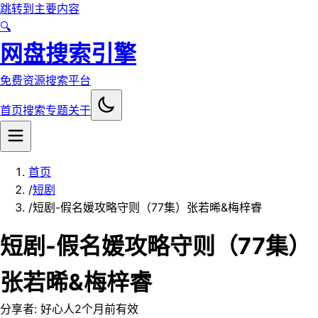
跳转到主要内容
🔍
网盘搜索引擎
免费资源搜索平台
首页
搜索
专题
关于
首页
/
短剧
/
短剧-假名媛攻略守则（77集）张若晞&梅梓睿
短剧-假名媛攻略守则（77集）
张若晞&梅梓睿
分享者:
好心人
2个月前
有效