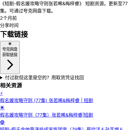
《短剧-假名媛攻略守则张若晞&梅梓睿》 短剧资源。更新至77
集。可通过夸克网盘下载。
2个月前
分享时间
下载链接
🌟
夸克网盘
获取链接
付过款但这里是空的？用取货凭证找回
相关资源
⚡
假名媛攻略守则 (77集) 张若晞&梅梓睿 | 短剧
🌟
假名媛攻略守则（77集）张若晞&梅梓睿|短剧
🔵
短剧-假千金她靠演技成家族团宠（79集）蔡欣洋＆孙艺燃＆叶