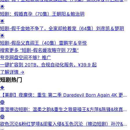
皓然
🌟
短剧：假婚真孕（70集）王朝阳＆鲍治玥
🌟
短剧-假千金她不争了，全家却抢着宠（64集）刘彦凯＆楚玥
🌟
短剧-假岳父真阎王（40集）雷鹏宇＆辛悦
搜索更多 “
短剧-假名媛攻略守则 77集
”
夸克网盘空间不够？
推广
一键扩容到 20TB，合规自动化服务，¥39.9 起
了解详情
→
短剧
热门
🔶
【美剧】夜魔侠：重生 第二季 Daredevil Born Again 4K 更新
3集
🔵
重温擦边短剧：温柔之韵&重生之我是操王&方萍&陈锋&徐真真
&老刘又胖啦&刘倩宇
🔵
欲色沉沦&粉红梦境&闺蜜入侵&玉色沉沦（擦边短剧）孙泞&王