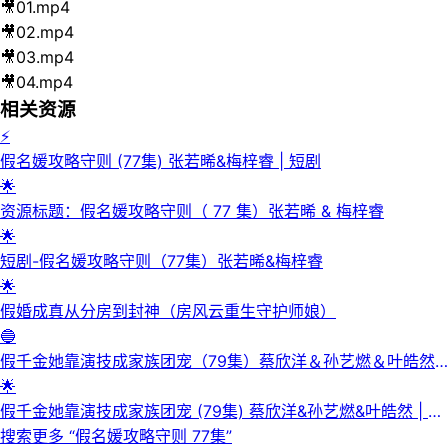
🎥
01.mp4
🎥
02.mp4
🎥
03.mp4
🎥
04.mp4
相关资源
⚡
假名媛攻略守则 (77集) 张若晞&梅梓睿 | 短剧
🌟
资源标题：假名媛攻略守则（ 77 集）张若晞 & 梅梓睿
🌟
短剧-假名媛攻略守则（77集）张若晞&梅梓睿
🌟
假婚成真从分房到封神（房风云重生守护师娘）
🔵
假千金她靠演技成家族团宠（79集）蔡欣洋＆孙艺燃＆叶皓然|
短剧
🌟
假千金她靠演技成家族团宠 (79集) 蔡欣洋&孙艺燃&叶皓然 | 短
剧
搜索更多 “
假名媛攻略守则 77集
”