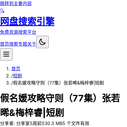
跳转到主要内容
🔍
网盘搜索引擎
免费资源搜索平台
首页
搜索
专题
关于
首页
/
短剧
/
假名媛攻略守则（77集）张若晞&梅梓睿|短剧
假名媛攻略守则（77集）张若
晞&梅梓睿|短剧
分享者:
分享家
5周前
530.3 MB
5
个文件
有效