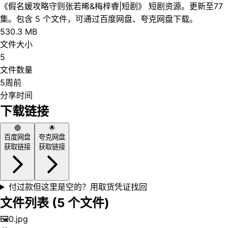
《假名媛攻略守则张若晞&梅梓睿|短剧》 短剧资源。更新至77
集。包含 5 个文件，可通过百度网盘、夸克网盘下载。
530.3 MB
文件大小
5
文件数量
5周前
分享时间
下载链接
🔵
🌟
百度网盘
夸克网盘
获取链接
获取链接
付过款但这里是空的？用取货凭证找回
文件列表 (
5
个文件)
🖼️
0.jpg