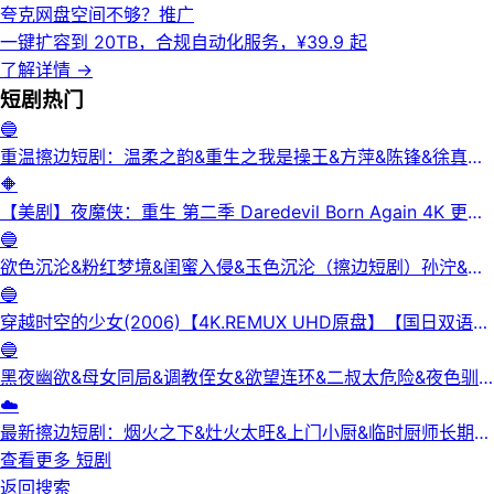
夸克网盘空间不够？
推广
一键扩容到 20TB，合规自动化服务，¥39.9 起
了解详情
→
短剧
热门
🔵
重温擦边短剧：温柔之韵&重生之我是操王&方萍&陈锋&徐真真
&老刘又胖啦&刘倩宇
🔶
【美剧】夜魔侠：重生 第二季 Daredevil Born Again 4K 更新
3集
🔵
欲色沉沦&粉红梦境&闺蜜入侵&玉色沉沦（擦边短剧）孙泞&王
正洁
🔵
穿越时空的少女(2006)【4K.REMUX UHD原盘】【国日双语】
【中文字幕】【爱情/科幻】
🔵
黑夜幽欲&母女同局&调教侄女&欲望连环&二叔太危险&夜色驯
服&黑夜欲牢（完整版）最新擦边短剧
☁️
最新擦边短剧：烟火之下&灶火太旺&上门小厨&临时厨师长期关
系&锅边失守（完整版）
查看更多
短剧
返回搜索