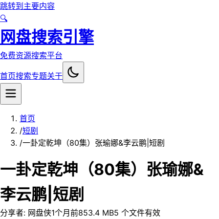
跳转到主要内容
🔍
网盘搜索引擎
免费资源搜索平台
首页
搜索
专题
关于
首页
/
短剧
/
一卦定乾坤（80集）张瑜娜&李云鹏|短剧
一卦定乾坤（80集）张瑜娜&
李云鹏|短剧
分享者:
网盘侠
1个月前
853.4 MB
5
个文件
有效