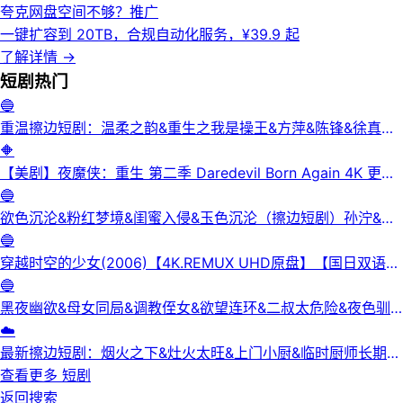
夸克网盘空间不够？
推广
一键扩容到 20TB，合规自动化服务，¥39.9 起
了解详情
→
短剧
热门
🔵
重温擦边短剧：温柔之韵&重生之我是操王&方萍&陈锋&徐真真
&老刘又胖啦&刘倩宇
🔶
【美剧】夜魔侠：重生 第二季 Daredevil Born Again 4K 更新
3集
🔵
欲色沉沦&粉红梦境&闺蜜入侵&玉色沉沦（擦边短剧）孙泞&王
正洁
🔵
穿越时空的少女(2006)【4K.REMUX UHD原盘】【国日双语】
【中文字幕】【爱情/科幻】
🔵
黑夜幽欲&母女同局&调教侄女&欲望连环&二叔太危险&夜色驯
服&黑夜欲牢（完整版）最新擦边短剧
☁️
最新擦边短剧：烟火之下&灶火太旺&上门小厨&临时厨师长期关
系&锅边失守（完整版）
查看更多
短剧
返回搜索