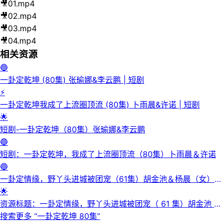
🎥
01.mp4
🎥
02.mp4
🎥
03.mp4
🎥
04.mp4
相关资源
🔵
一卦定乾坤 (80集) 张瑜娜&李云鹏 | 短剧
⚡
一卦定乾坤我成了上流圈顶流 (80集) 卜雨晨&许诺 | 短剧
🌟
短剧-一卦定乾坤（80集）张瑜娜&李云鹏
🔵
短剧：一卦定乾坤，我成了上流圈顶流（80集）卜雨晨＆许诺
🔵
一卦定情缘，野丫头进城被团宠（61集）胡金池＆杨晨（女）|
短剧
🌟
资源标题：一卦定情缘，野丫头进城被团宠（ 61 集）胡金池 ＆
杨晨（女）
搜索更多 “
一卦定乾坤 80集
”