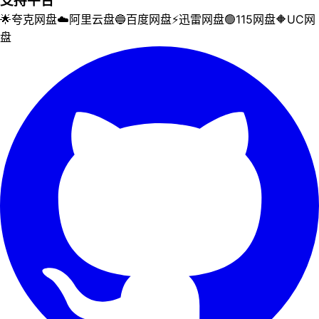
支持平台
🌟
夸克网盘
☁️
阿里云盘
🔵
百度网盘
⚡
迅雷网盘
🟢
115网盘
🔶
UC网
盘