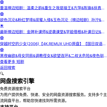
3集
🔵
重温擦边短剧：温柔之韵&重生之我是操王&方萍&陈锋&徐真真
&老刘又胖啦&刘倩宇
🔵
欲色沉沦&粉红梦境&闺蜜入侵&玉色沉沦（擦边短剧）孙泞&王
正洁
🌟
最新擦边短剧：金牌补课师&逆袭课堂&学姐借根&补课日记&身
下人&补习老师&学妹的第一课&课后有约（未删减版） 陈梓晴
🔵
穿越时空的少女(2006)【4K.REMUX UHD原盘】【国日双语】
【中文字幕】【爱情/科幻】
🔵
黑夜幽欲&母女同局&调教侄女&欲望连环&二叔太危险&夜色驯
服&黑夜欲牢（完整版）最新擦边短剧
查看更多
短剧
返回搜索
🔍
网盘搜索引擎
免费资源搜索平台
为用户提供免费、快速、安全的网盘资源搜索服务。支持多个主
流网盘平台，帮助您快速找到所需资源。