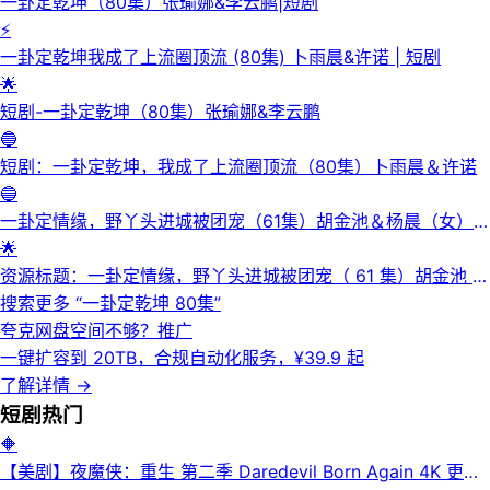
一卦定乾坤（80集）张瑜娜&李云鹏|短剧
⚡
一卦定乾坤我成了上流圈顶流 (80集) 卜雨晨&许诺 | 短剧
🌟
短剧-一卦定乾坤（80集）张瑜娜&李云鹏
🔵
短剧：一卦定乾坤，我成了上流圈顶流（80集）卜雨晨＆许诺
🔵
一卦定情缘，野丫头进城被团宠（61集）胡金池＆杨晨（女）|
短剧
🌟
资源标题：一卦定情缘，野丫头进城被团宠（ 61 集）胡金池 ＆
杨晨（女）
搜索更多 “
一卦定乾坤 80集
”
夸克网盘空间不够？
推广
一键扩容到 20TB，合规自动化服务，¥39.9 起
了解详情
→
短剧
热门
🔶
【美剧】夜魔侠：重生 第二季 Daredevil Born Again 4K 更新