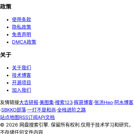
政策
使用条款
隐私政策
免责声明
DMCA政策
关于
关于我们
技术博客
开源项目
加入我们
友情链接
大吉研报
·
美图集
·
搜索123
·
辉哥博客
·
张洪Heo
·
阿水博客
·
SBKKO部落
·
一灯不是和尚
·
全栈进阶之路
站点地图
RSS订阅
API文档
©
2026
网盘搜索引擎. 保留所有权利.
仅用于技术学习和研究，
不存储任何文件内容