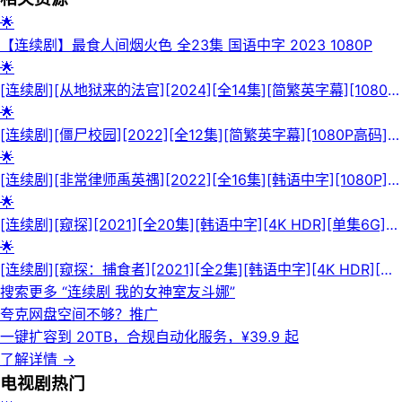
🌟
【连续剧】最食人间烟火色 全23集 国语中字 2023 1080P
🌟
[连续剧][从地狱来的法官][2024][全14集][简繁英字幕][1080P
高码][单集2G][32G]
🌟
[连续剧][僵尸校园][2022][全12集][简繁英字幕][1080P高码]
[单集2.5G][30G]
🌟
[连续剧][非常律师禹英禑][2022][全16集][韩语中字][1080P]
[20G]
🌟
[连续剧][窥探][2021][全20集][韩语中字][4K HDR][单集6G]
[146G]
🌟
[连续剧][窥探：捕食者][2021][全2集][韩语中字][4K HDR][单
集6G][13G]
搜索更多 “
连续剧 我的女神室友斗娜
”
夸克网盘空间不够？
推广
一键扩容到 20TB，合规自动化服务，¥39.9 起
了解详情
→
电视剧
热门