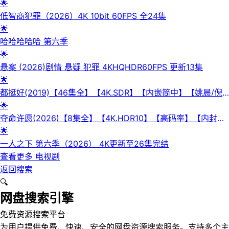
🌟
低智商犯罪（2026）4K 10bit 60FPS 全24集
🌟
哈哈哈哈哈 第六季
🌟
悬案 (2026)剧情 悬疑 犯罪 4KHQHDR60FPS 更新13集
🌟
都挺好(2019)【46集全】【4K.SDR】【内嵌简中】【姚晨/倪
大红】
🌟
夺命许愿(2026)【8集全】【4K.HDR10】【高码率】【内封简
繁英】【杜比全景声】
🌟
一人之下 第六季（2026） 4K更新至26集完结
查看更多
电视剧
返回搜索
🔍
网盘搜索引擎
免费资源搜索平台
为用户提供免费、快速、安全的网盘资源搜索服务。支持多个主