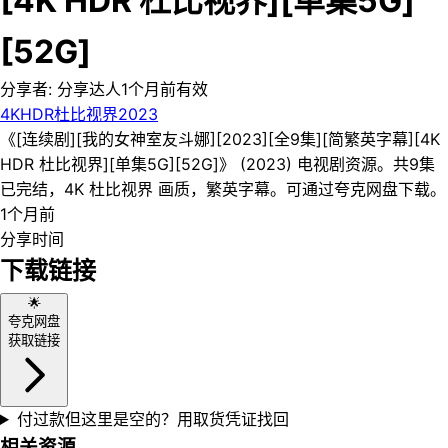
[4K HDR 杜比视界][单集5G]
[52G]
分享者:
分享达人
1个月前
有效
4K
HDR
杜比视界
2023
《[连续剧][我的女神室友斗娜][2023][全9集][简繁英字幕][4K
HDR 杜比视界][单集5G][52G]》 (2023) 电视剧资源。共9集
已完结，4K 杜比视界 画质，繁英字幕。可通过夸克网盘下载。
1个月前
分享时间
下载链接
🌟
夸克网盘
获取链接
付过款但这里是空的？用取货凭证找回
相关资源