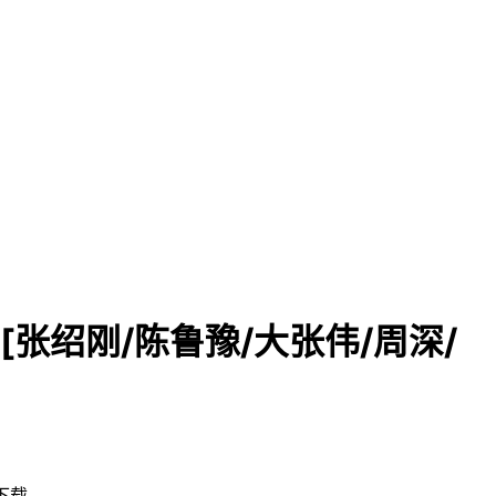
秀][张绍刚/陈鲁豫/大张伟/周深/
盘下载。