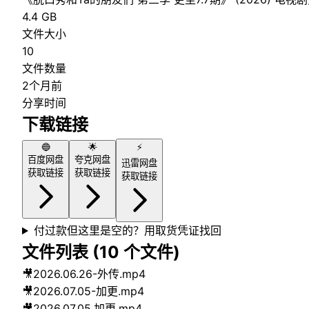
4.4 GB
文件大小
10
文件数量
2个月前
分享时间
下载链接
🔵
🌟
⚡
百度网盘
夸克网盘
迅雷网盘
获取链接
获取链接
获取链接
付过款但这里是空的？用取货凭证找回
文件列表 (
10
个文件)
🎥
2026.06.26-外传.mp4
🎥
2026.07.05-加更.mp4
🎥
2026.07.05.加更.mp4