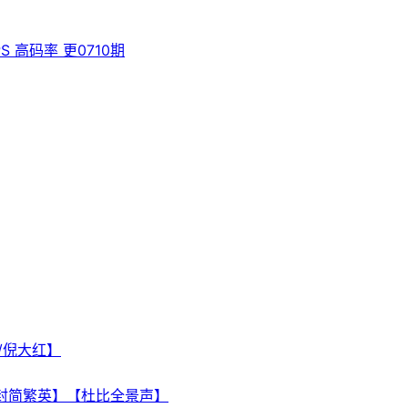
S 高码率 更0710期
晨/倪大红】
【内封简繁英】【杜比全景声】