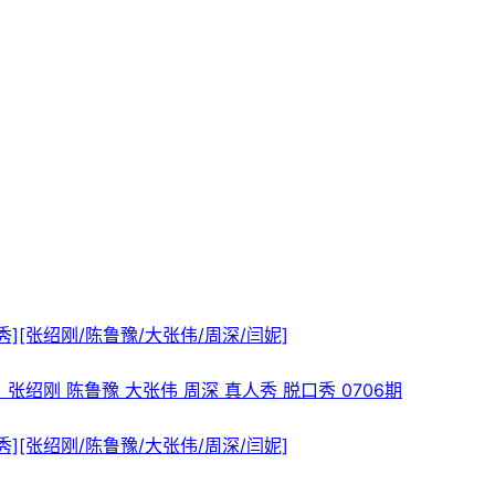
人秀][张绍刚/陈鲁豫/大张伟/周深/闫妮]
脱口秀和Ta的朋友们 第三季/脱口秀和Ta的朋友们3 (2026) 张绍刚 陈鲁豫 大张伟 周深 真人秀 脱口秀 0706期
人秀][张绍刚/陈鲁豫/大张伟/周深/闫妮]