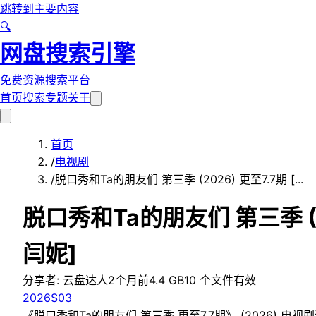
跳转到主要内容
🔍
网盘搜索引擎
免费资源搜索平台
首页
搜索
专题
关于
首页
/
电视剧
/
脱口秀和Ta的朋友们 第三季 (2026) 更至7.7期 [...
脱口秀和Ta的朋友们 第三季 (2
闫妮]
分享者:
云盘达人
2个月前
4.4 GB
10
个文件
有效
2026
S03
《脱口秀和Ta的朋友们 第三季 更至7.7期》 (2026)