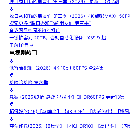
脱口秀和Ta的朋友们 第三季（2026） 更新至0707期
🌟
脱口秀和Ta的朋友们 第三季（2026）4K 臻彩MAX+ 50FP
搜索更多 “
脱口秀和Ta的朋友们 第三季
”
夸克网盘空间不够？
推广
一键扩容到 20TB，合规自动化服务，¥39.9 起
了解详情
→
电视剧
热门
🌟
低智商犯罪（2026）4K 10bit 60FPS 全24集
🌟
哈哈哈哈哈 第六季
🌟
悬案 (2026)剧情 悬疑 犯罪 4KHQHDR60FPS 更新13集
🌟
都挺好(2019)【46集全】【4K.SDR】【内嵌简中】【姚
🌟
夺命许愿(2026)【8集全】【4K.HDR10】【高码率】